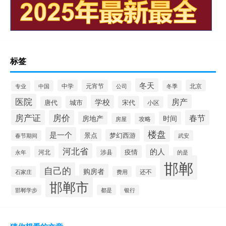
标签
冬天
中学
元宵节
北京
中国
冬季
专业
公司
医院
房产
学校
城市
宋代
唐代
小区
房产证
房价
春节
房地产
时间
房屋
攻略
楼盘
是一个
景点
梦幻西游
春节期间
武安
河北省
的人
疫情
河北
永年
涉县
的是
邯郸
自己的
购房者
还不
石家庄
费用
邯郸市
邯郸学步
都是
银行