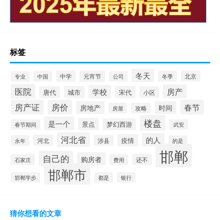
标签
冬天
中学
元宵节
北京
中国
冬季
专业
公司
医院
房产
学校
城市
宋代
唐代
小区
房产证
房价
春节
房地产
时间
房屋
攻略
楼盘
是一个
景点
梦幻西游
春节期间
武安
河北省
的人
疫情
河北
永年
涉县
的是
邯郸
自己的
购房者
还不
石家庄
费用
邯郸市
邯郸学步
都是
银行
猜你想看的文章