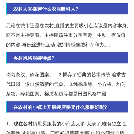
农村人直播穿什么衣服吸引人?
无论在城市还是在农村,直播的主要吸引点应该是内容本身,
而不是主播穿着。主播应该注重分享有趣、生动、有价值
的内容,与粉丝进行互动,增加情感连结和亲和力。。
乡村风格服装特点?
均匀条纹、碎花图案、... 2.摒弃了经典的艺术传统,追求古
代田园一派自然清新的气象。 3.纯棉质地、小方格、均匀
条纹、碎花图案、棉质花边等都是田园风格中最。
在农村的小镇上开服装店要卖什么服装好呢?
1、现在各村镇甩买服装的小商店太多,太杂了,唯有独立性,
创新性,才能有出路。门面必须新颖,华丽,内设必须符合情