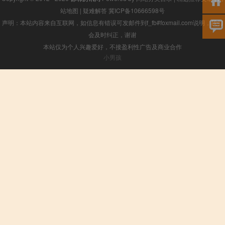
站地图
|
疑难解答
冀ICP备10666598号
声明：本站内容来自互联网，如信息有错误可发邮件到f_fb#foxmail.com说明，我们
会及时纠正，谢谢
本站仅为个人兴趣爱好，不接盈利性广告及商业合作
小男孩