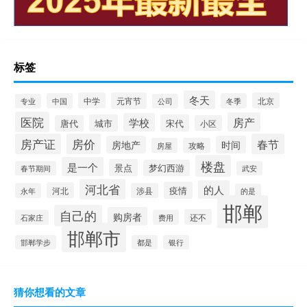
标签
冬天
中学
元宵节
北京
中国
冬季
专业
公司
医院
房产
学校
城市
宋代
唐代
小区
房产证
房价
春节
房地产
时间
房屋
攻略
楼盘
是一个
景点
梦幻西游
春节期间
武安
河北省
的人
疫情
河北
永年
涉县
的是
邯郸
自己的
购房者
还不
石家庄
费用
邯郸市
邯郸学步
都是
银行
猜你想看的文章