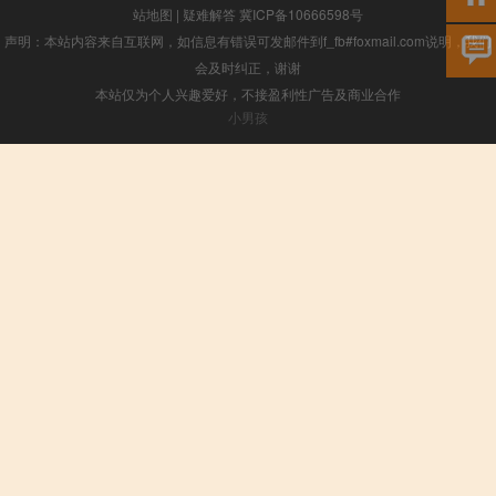
站地图
|
疑难解答
冀ICP备10666598号
声明：本站内容来自互联网，如信息有错误可发邮件到f_fb#foxmail.com说明，我们
会及时纠正，谢谢
本站仅为个人兴趣爱好，不接盈利性广告及商业合作
小男孩