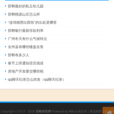
邯郸最好的私立幼儿园
邯郸桃源山庄怎么样
“连绵南隥出西垣”的出处是哪里
邯郸银行最新存款利率
广州冬天有什么气候特点
全州县有哪些楼盘在售
邯郸有多少人
春节上班通知语言描述
房地产开发要交哪些税
qq聊天纪录怎么转发（qq聊天纪录）
Copyright © 2012 - 2026
邯郸房讯网
Powered by
网站分类目录
|
精选推荐文章
|
网