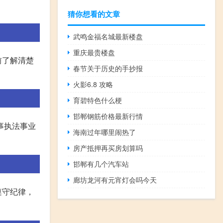
猜你想看的文章
武鸣金福名城最新楼盘
重庆最贵楼盘
前了解清楚
春节关于历史的手抄报
火影6.8 攻略
育碧特色什么梗
邯郸钢筋价格最新行情
事执法事业
海南过年哪里闹热了
房产抵押再买房划算吗
邯郸有几个汽车站
廊坊龙河有元宵灯会吗今天
遵守纪律，