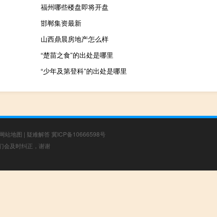
福州哪些楼盘即将开盘
邯郸集资最新
山西鼎晨房地产怎么样
“楚苗之食”的出处是哪里
“少年及第登科”的出处是哪里
网站地图
|
疑难解答
冀ICP备10666598号
，我们会及时纠正，谢谢