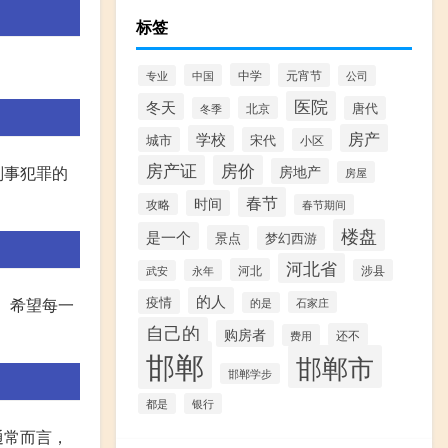
标签
中学
元宵节
中国
专业
公司
医院
冬天
北京
唐代
冬季
房产
学校
城市
宋代
小区
房产证
房价
刑事犯罪的
房地产
房屋
春节
时间
攻略
春节期间
楼盘
是一个
景点
梦幻西游
河北省
河北
永年
涉县
武安
的人
疫情
。希望每一
石家庄
的是
自己的
购房者
还不
费用
邯郸
邯郸市
邯郸学步
都是
银行
通常而言，