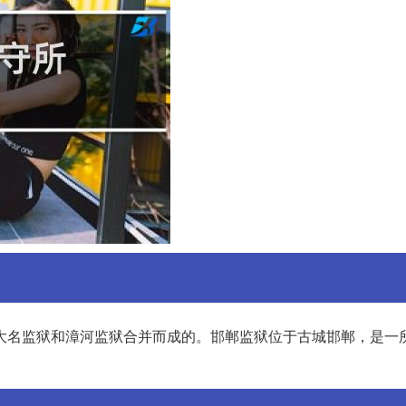
原大名监狱和漳河监狱合并而成的。邯郸监狱位于古城邯郸，是一