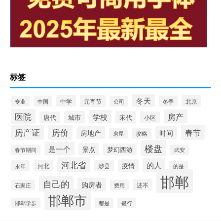
标签
冬天
中学
元宵节
北京
中国
冬季
专业
公司
医院
房产
学校
城市
宋代
唐代
小区
房产证
房价
春节
房地产
时间
房屋
攻略
楼盘
是一个
景点
梦幻西游
春节期间
武安
河北省
的人
疫情
河北
永年
涉县
的是
邯郸
自己的
购房者
还不
石家庄
费用
邯郸市
邯郸学步
都是
银行