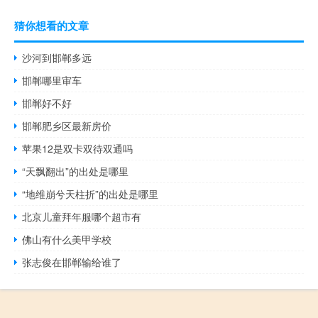
猜你想看的文章
沙河到邯郸多远
邯郸哪里审车
邯郸好不好
邯郸肥乡区最新房价
苹果12是双卡双待双通吗
“天飘翻出”的出处是哪里
“地维崩兮天柱折”的出处是哪里
北京儿童拜年服哪个超市有
佛山有什么美甲学校
张志俊在邯郸输给谁了