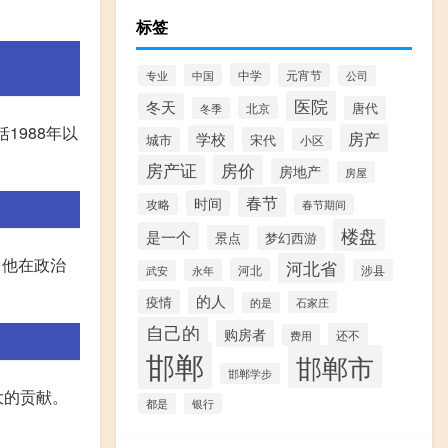
标签
中学
元宵节
中国
专业
公司
医院
冬天
北京
唐代
冬季
1988年以
房产
学校
城市
宋代
小区
房产证
房价
房地产
房屋
春节
时间
攻略
春节期间
楼盘
是一个
景点
梦幻西游
了他在政治
河北省
河北
永年
涉县
武安
的人
疫情
石家庄
的是
自己的
购房者
还不
费用
邯郸
邯郸市
邯郸学步
大的贡献。
都是
银行