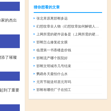
猜你想看的文章
张北草原离邯郸多远
命家的杰出
幻想纹章全人物（幻想纹章如何解锁人物）
上网所需的硬件设备是（上网所需的硬件设备）
邯郸怎么修复处女膜
临澧第一书香楼盘价钱
增添了璀璨
邯郸流产哪个医院好
邯郸文明城市几号结束
鹦鹉冬天最怕什么水
元宵节能送邻居元宵吗
起到了重要
邯郸有哪些厂子在招工