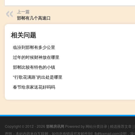
上一篇
邯郸有几个高速口
相关问题
临汾到邯郸有多少公里
过年的时候财神放在哪里
邯郸比较有特色的小镇
“行歌花满路”的出处是哪里
春节给亲家送花好吗吗
Copyright © 2012 - 2026
邯郸房讯网
Powered by
网站分类目录
|
精选推荐文章
|
声明：本站内容来自互联网，如信息有错误可发邮件到f_fb#foxmail.com说明