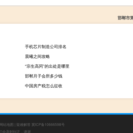
邯郸市
手机芯片制造公司排名
晨曦之间攻略
“宗生高冈”的出处是哪里
邯郸月子会所多少钱
中国房产税怎么征收
网站地图
|
疑难解答
冀ICP备10666598号
，我们会及时纠正，谢谢