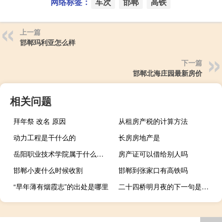
网络标签：
车次
邯郸
高铁
上一篇
邯郸玛利亚怎么样
下一篇
邯郸北海庄园最新房价
相关问题
拜年祭 改名 原因
从租房产税的计算方法
动力工程是干什么的
长房房地产是
岳阳职业技术学院属于什么级别
房产证可以借给别人吗
邯郸小麦什么时候收割
邯郸到张家口有高铁吗
“早年薄有烟霞志”的出处是哪里
二十四桥明月夜的下一句是什么