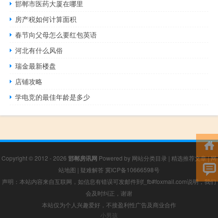
邯郸市医药大厦在哪里
房产税如何计算面积
春节向父母怎么要红包英语
河北有什么风俗
瑞金最新楼盘
店铺攻略
学电竞的最佳年龄是多少
Copyright © 2012 - 2026
邯郸房讯网
Powered by
网站分类目录
|
精选推荐文章
|
网
站地图
|
疑难解答
冀ICP备10666598号
声明：本站内容来自互联网，如信息有错误可发邮件到f_fb#foxmail.com说明，我们
会及时纠正，谢谢
本站仅为个人兴趣爱好，不接盈利性广告及商业合作
小男孩