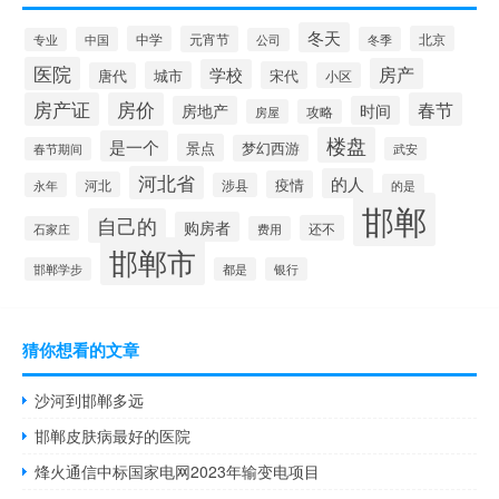
冬天
中学
元宵节
北京
中国
冬季
专业
公司
医院
房产
学校
城市
宋代
唐代
小区
房产证
房价
春节
房地产
时间
房屋
攻略
楼盘
是一个
景点
梦幻西游
春节期间
武安
河北省
的人
疫情
河北
永年
涉县
的是
邯郸
自己的
购房者
还不
石家庄
费用
邯郸市
邯郸学步
都是
银行
猜你想看的文章
沙河到邯郸多远
邯郸皮肤病最好的医院
烽火通信中标国家电网2023年输变电项目