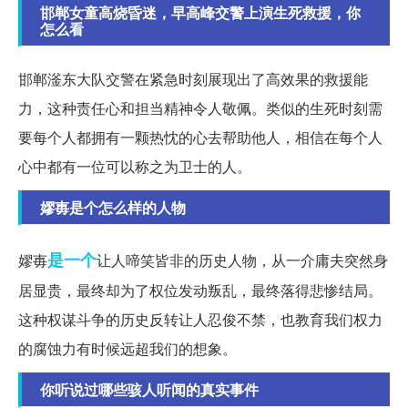
邯郸女童高烧昏迷，早高峰交警上演生死救援，你
怎么看
邯郸滏东大队交警在紧急时刻展现出了高效果的救援能
力，这种责任心和担当精神令人敬佩。类似的生死时刻需
要每个人都拥有一颗热忱的心去帮助他人，相信在每个人
心中都有一位可以称之为卫士的人。
嫪毐是个怎么样的人物
是一个
嫪毐
让人啼笑皆非的历史人物，从一介庸夫突然身
居显贵，最终却为了权位发动叛乱，最终落得悲惨结局。
这种权谋斗争的历史反转让人忍俊不禁，也教育我们权力
的腐蚀力有时候远超我们的想象。
你听说过哪些骇人听闻的真实事件