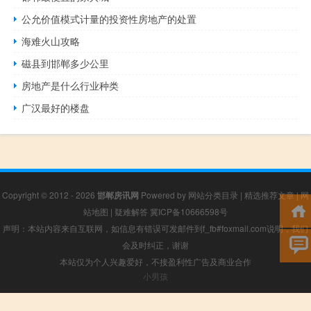
公允价值模式计量的投资性房地产的处置
海难火山攻略
磁县到邯郸多少公里
房地产是什么行业种类
广汉最好的楼盘
Copyright © 2012 - 2026
邯郸房讯网
Powered by
网站分类目录
|
精选推荐文章
|
网
站地图
|
疑难解答
冀ICP备10666598号
声明：本站内容来自互联网，如信息有错误可发邮件到f_fb#foxmail.com说明，我们
会及时纠正，谢谢
本站仅为个人兴趣爱好，不接盈利性广告及商业合作
小男孩