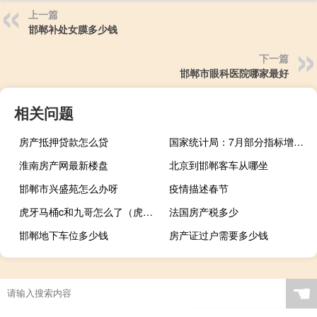
上一篇
邯郸补处女膜多少钱
下一篇
邯郸市眼科医院哪家最好
相关问题
房产抵押贷款怎么贷
国家统计局：7月部分指标增速放缓是正常波动
淮南房产网最新楼盘
北京到邯郸客车从哪坐
邯郸市兴盛苑怎么办呀
疫情描述春节
虎牙马桶c和九哥怎么了（虎牙马桶）
法国房产税多少
邯郸地下车位多少钱
房产证过户需要多少钱
☚