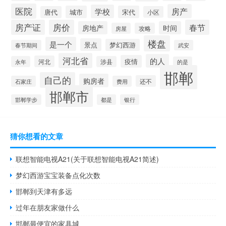
医院
房产
学校
城市
宋代
唐代
小区
房产证
房价
春节
房地产
时间
房屋
攻略
楼盘
是一个
景点
梦幻西游
春节期间
武安
河北省
的人
疫情
河北
永年
涉县
的是
邯郸
自己的
购房者
还不
石家庄
费用
邯郸市
邯郸学步
都是
银行
猜你想看的文章
联想智能电视A21(关于联想智能电视A21简述)
梦幻西游宝宝装备点化次数
邯郸到天津有多远
过年在朋友家做什么
邯郸最便宜的家具城