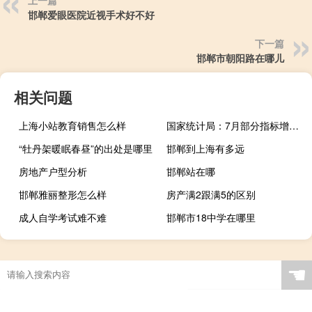
上一篇
邯郸爱眼医院近视手术好不好
下一篇
邯郸市朝阳路在哪儿
相关问题
上海小站教育销售怎么样
国家统计局：7月部分指标增速放缓是正常波动
“牡丹架暖眠春昼”的出处是哪里
邯郸到上海有多远
房地产户型分析
邯郸站在哪
邯郸雅丽整形怎么样
房产满2跟满5的区别
成人自学考试难不难
邯郸市18中学在哪里
☚