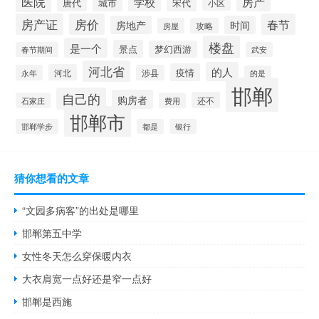
医院
房产
学校
城市
宋代
唐代
小区
房产证
房价
春节
房地产
时间
房屋
攻略
楼盘
是一个
景点
梦幻西游
春节期间
武安
河北省
的人
疫情
河北
永年
涉县
的是
邯郸
自己的
购房者
还不
石家庄
费用
邯郸市
邯郸学步
都是
银行
猜你想看的文章
“文园多病客”的出处是哪里
邯郸第五中学
女性冬天怎么穿保暖内衣
大衣肩宽一点好还是窄一点好
邯郸是西施