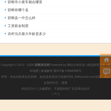
邯郸市小黄车都在哪里
邯郸有哪个县
邯郸县一中怎么样
工资薪金制度
农村当兵最大年龄是多少
Copyright © 2012 - 2026
邯郸房讯网
Powered by
网站分类目录
|
精选推荐文章
|
网
站地图
|
疑难解答
冀ICP备10666598号
声明：本站内容来自互联网，如信息有错误可发邮件到f_fb#foxmail.com说明，我们
会及时纠正，谢谢
本站仅为个人兴趣爱好，不接盈利性广告及商业合作
小男孩