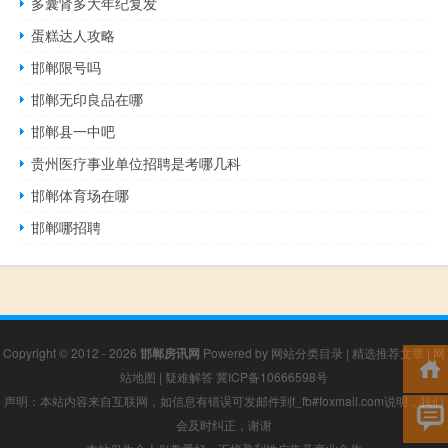
多囊肾多大年纪复发
蛋糕达人攻略
邯郸限号吗
邯郸无印良品在哪
邯郸县一中吧
贵州医疗事业单位招聘是考哪几科
邯郸体育场在哪
邯郸哪招聘
Copyright © 2012 - 2026
邯郸房讯网
Powered by
网站分类目录
|
精选推荐文章
|
网
站地图
|
疑难解答
冀ICP备10666598号
声明：本站内容来自互联网，如信息有错误可发邮件到f_fb#foxmail.com说明，我们
会及时纠正，谢谢