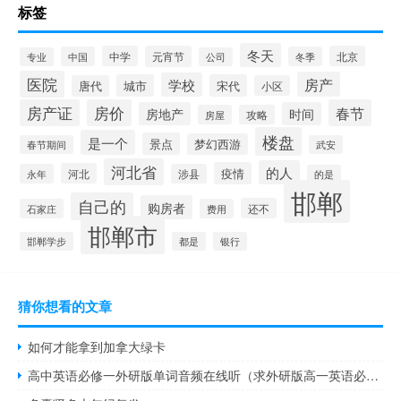
标签
冬天
中学
元宵节
北京
中国
冬季
专业
公司
医院
房产
学校
城市
宋代
唐代
小区
房产证
房价
春节
房地产
时间
房屋
攻略
楼盘
是一个
景点
梦幻西游
春节期间
武安
河北省
的人
疫情
河北
永年
涉县
的是
邯郸
自己的
购房者
还不
石家庄
费用
邯郸市
邯郸学步
都是
银行
猜你想看的文章
如何才能拿到加拿大绿卡
高中英语必修一外研版单词音频在线听（求外研版高一英语必修1单词听力mp3）