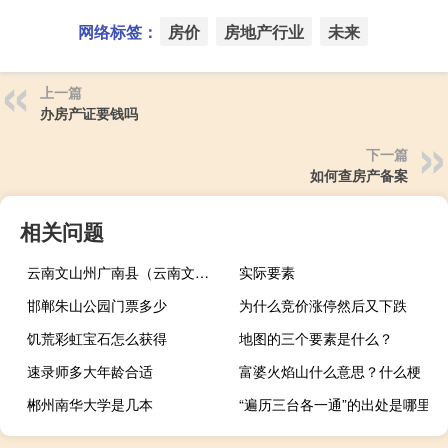
网络标签：
房价
房地产行业
未来
上一篇
办房产证要钱吗
下一篇
如何查房产备案
相关问题
云南文山州广南县（云南文山州）
实际要素
邯郸朱山公园门票多少
为什么竞价涨停然后又下跌
饥荒彩虹宝石怎么获得
地图的三个要素是什么？
速录师多大年龄合适
富婆火焰山什么意思？什么梗
郴州南华大学是几本
“遍历三台各一通”的出处是哪里