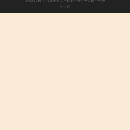
本站仅为个人兴趣爱好，不接盈利性广告及商业合作
小男孩