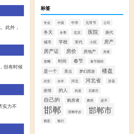
标签
中学
元宵节
中国
专业
公司
元。此外，
医院
冬天
北京
唐代
冬季
房产
学校
城市
宋代
小区
房产证
房价
房地产
房屋
春节
时间
攻略
春节期间
，但有时候
楼盘
是一个
景点
梦幻西游
。
河北省
河北
永年
涉县
武安
的人
疫情
石家庄
的是
自己的
购房者
还不
费用
济实力不
邯郸
邯郸市
邯郸学步
都是
银行