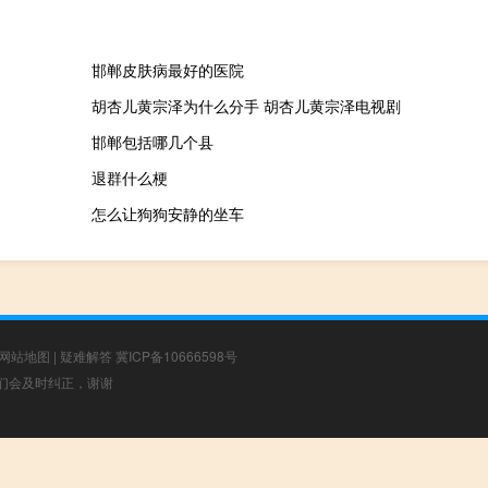
邯郸皮肤病最好的医院
胡杏儿黄宗泽为什么分手 胡杏儿黄宗泽电视剧
邯郸包括哪几个县
退群什么梗
怎么让狗狗安静的坐车
网站地图
|
疑难解答
冀ICP备10666598号
，我们会及时纠正，谢谢