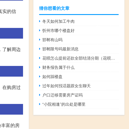
猜你想看的文章
真实的信
冬天如何加工牛肉
忻州市哪个楼盘好
邯郸有山吗
，了解周边
邯郸限号吗最新消息
花呗怎么提前还款全部结清分期（花呗怎么提前还款）
财务报告属于什么
如何踩楼盘
过年如何找话题跟女生聊天
。在购房过
户口迁移需要房产证吗
“小院相逢”的出处是哪里
验丰富的房