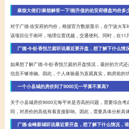
麻烦大佬们!麻烦解答一下!能升值的佑安府楼盘均价多
对于广德·佑安府的均价，根据官方数据显示，在宁波火车站
该项目位于南环，地理位置优越，交通便利。同时，在11
广德·今创·香悦兰庭听说最近要开盘，想了解下什么情
如果想了解广德·今创·香悦兰庭的开盘情况，最好的方式
信息不够准确。因此，个人体验最为直观真实，购房前的
一个小县城的房价到了9000元一平算不算高?
关于小县城房价9000元每平米是否高的问题，需要综合
同，对房价的高低有着直接影响。因此，需要具体分析具
广德·金峰新城听说最近要开盘，想了解下什么情况，