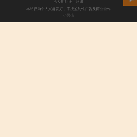
会及时纠正，谢谢
本站仅为个人兴趣爱好，不接盈利性广告及商业合作
小男孩