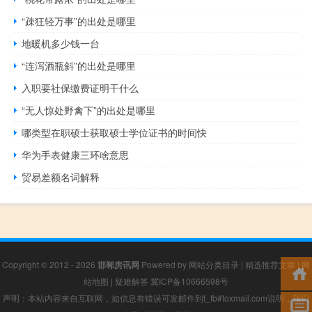
“疎狂轻万事”的出处是哪里
地暖机多少钱一台
“连泻酒瓶斜”的出处是哪里
入职要社保缴费证明干什么
“无人惊处野禽下”的出处是哪里
哪类型在职硕士获取硕士学位证书的时间快
华为手表健康三环啥意思
贸易差额名词解释
Copyright © 2012 - 2026
邯郸房讯网
Powered by
网站分类目录
|
精选推荐文章
|
网
站地图
|
疑难解答
冀ICP备10666598号
声明：本站内容来自互联网，如信息有错误可发邮件到f_fb#foxmail.com说明，我们