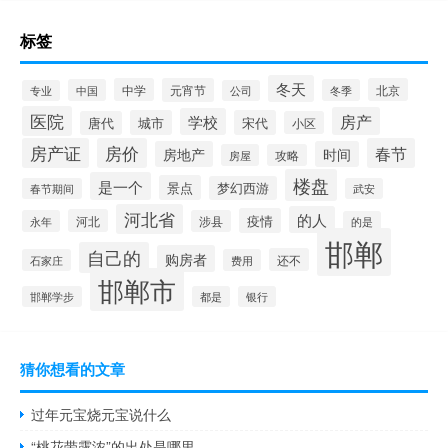
标签
冬天
中学
元宵节
北京
中国
冬季
专业
公司
医院
房产
学校
城市
宋代
唐代
小区
房产证
房价
春节
房地产
时间
房屋
攻略
楼盘
是一个
景点
梦幻西游
春节期间
武安
河北省
的人
疫情
河北
永年
涉县
的是
邯郸
自己的
购房者
还不
石家庄
费用
邯郸市
邯郸学步
都是
银行
猜你想看的文章
过年元宝烧元宝说什么
“桃花带露浓”的出处是哪里