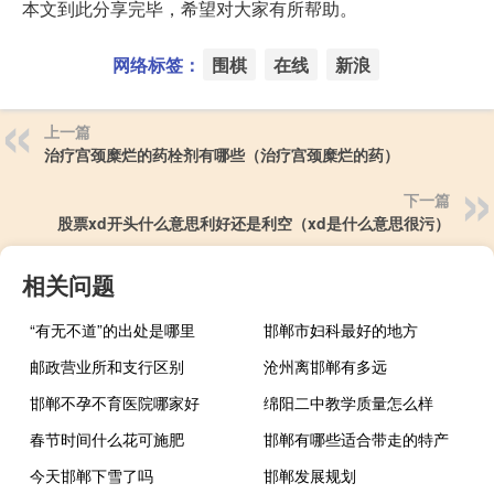
本文到此分享完毕，希望对大家有所帮助。
网络标签：
围棋
在线
新浪
上一篇
治疗宫颈糜烂的药栓剂有哪些（治疗宫颈糜烂的药）
下一篇
股票xd开头什么意思利好还是利空（xd是什么意思很污）
相关问题
“有无不道”的出处是哪里
邯郸市妇科最好的地方
邮政营业所和支行区别
沧州离邯郸有多远
邯郸不孕不育医院哪家好
绵阳二中教学质量怎么样
春节时间什么花可施肥
邯郸有哪些适合带走的特产
今天邯郸下雪了吗
邯郸发展规划