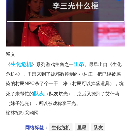
释义
生化危机
里昂
《
》系列游戏主角之一
。最早出自《生化
危机4》，里昂来到了被邪教控制的小村庄，把已经被感
染的村民NPC杀了个一干二净（村民可以掉落道具），坑
队友
死了来帮忙的
（队友坑光），之后又撩到了艾什莉
（妹子泡光），所以被戏称李三光。
榆林招标采购网
网络标签：
生化危机
里昂
队友