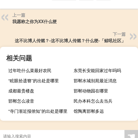
上一篇
我愿称之你为XX什么梗
下一篇
这不比博人传燃？-这不比博人传燃？什么梗-「鲸吼社区」
相关问题
过年吃什么菜最好农民
东莞长安能回家过年吗吗
“眩眼拾遗簪”的出处是哪里
邯郸水城别苑最近消息
成都最贵楼盘
邯郸动物园在哪里
邯郸怎么读音
民办本科怎么去当兵
“寺门渐近报侬知”的出处是哪里
馆陶离邯郸多远
☚