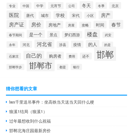
冬天
中学
元宵节
北京
中国
冬季
专业
公司
医院
房产
学校
城市
宋代
唐代
小区
房产证
房价
春节
房地产
时间
房屋
攻略
楼盘
是一个
景点
梦幻西游
春节期间
武安
河北省
的人
疫情
河北
永年
涉县
的是
邯郸
自己的
购房者
还不
石家庄
费用
邯郸市
邯郸学步
都是
银行
猜你想看的文章
lwx千里送吊事件：坐高铁当天送当天回什么梗
狼溪1结局（狼溪1）
过年最想收到什么祝福
邯郸北海庄园最新房价