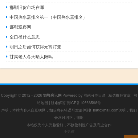
邯郸旧货市场在哪
中国热水器排名第一（中国热水器排名）
邯郸观察网
全口径什么意思
明日之后如何获得元宵灯笼
甘肃老人冬天晒太阳吗
Copyright © 2012 - 2026
邯郸房讯网
Powered by
网站分类目录
|
精选推荐文章
|
网
站地图
|
疑难解答
冀ICP备10666598号
声明：本站内容来自互联网，如信息有错误可发邮件到f_fb#foxmail.com说明，我们
会及时纠正，谢谢
本站仅为个人兴趣爱好，不接盈利性广告及商业合作
小男孩