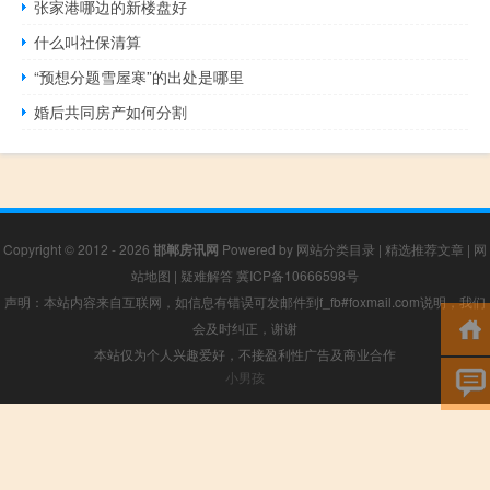
张家港哪边的新楼盘好
什么叫社保清算
“预想分题雪屋寒”的出处是哪里
婚后共同房产如何分割
Copyright © 2012 - 2026
邯郸房讯网
Powered by
网站分类目录
|
精选推荐文章
|
网
站地图
|
疑难解答
冀ICP备10666598号
声明：本站内容来自互联网，如信息有错误可发邮件到f_fb#foxmail.com说明，我们
会及时纠正，谢谢
本站仅为个人兴趣爱好，不接盈利性广告及商业合作
小男孩