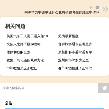
下一篇
同等学力申硕单证什么意思值得考生们继续申请吗
相关问题
美国汽车工人罢工进入第10天 谈判仍无进展
无为最新楼盘
火柴人之摔下楼梯攻略
邯郸旅游通卡在哪里办
雁鹅和鹅的区别
最新邯郸市委常委名单
收集二氧化碳的几种方法
温州到邯郸多少公里
邯郸微姐怎么加微信
春节喝酒拉肚子正常吗
☚
公告