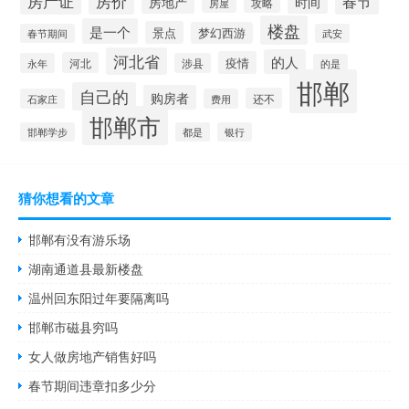
房产证
房价
春节
房地产
时间
房屋
攻略
楼盘
是一个
景点
梦幻西游
春节期间
武安
河北省
的人
疫情
河北
永年
涉县
的是
邯郸
自己的
购房者
还不
石家庄
费用
邯郸市
邯郸学步
都是
银行
猜你想看的文章
邯郸有没有游乐场
湖南通道县最新楼盘
温州回东阳过年要隔离吗
邯郸市磁县穷吗
女人做房地产销售好吗
春节期间违章扣多少分