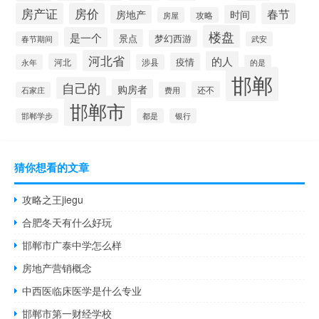
房产证
房价
春节
房地产
时间
房屋
攻略
楼盘
是一个
景点
梦幻西游
春节期间
武安
河北省
的人
疫情
河北
永年
涉县
的是
邯郸
自己的
购房者
还不
石家庄
费用
邯郸市
邯郸学步
都是
银行
猜你想看的文章
攻略之王jiegu
合肥冬天有什么好玩
邯郸市广泰中学怎么样
房地产营销概念
中西医临床医学是什么专业
邯郸市第一财经学校