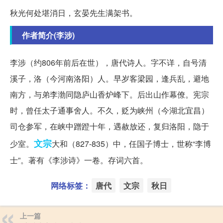
秋光何处堪消日，玄晏先生满架书。
作者简介(李涉)
李涉（约806年前后在世），唐代诗人。字不详，自号清
溪子，洛（今河南洛阳）人。早岁客梁园，逢兵乱，避地
南方，与弟李渤同隐庐山香炉峰下。后出山作幕僚。宪宗
时，曾任太子通事舍人。不久，贬为峡州（今湖北宜昌）
司仓参军，在峡中蹭蹬十年，遇赦放还，复归洛阳，隐于
文宗
少室。
大和（827-835）中，任国子博士，世称“李博
士”。著有《李涉诗》一卷。存词六首。
网络标签：
唐代
文宗
秋日
上一篇