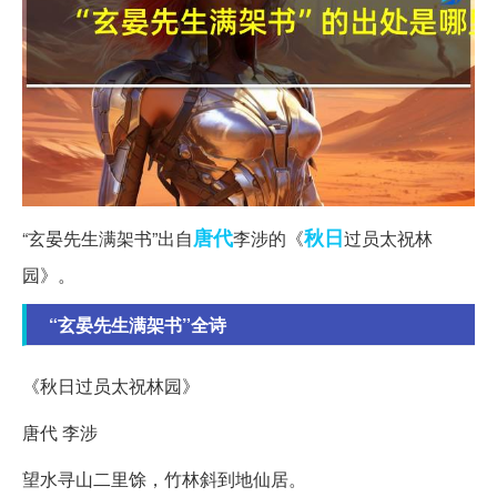
唐代
秋日
“玄晏先生满架书”出自
李涉的《
过员太祝林
园》。
“玄晏先生满架书”全诗
《秋日过员太祝林园》
唐代 李涉
望水寻山二里馀，竹林斜到地仙居。