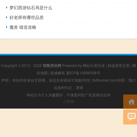
梦幻西游钻石局是什么
好老师有哪些品质
魔兽 锻造攻略
Copyright © 2012 - 2026
邯郸房讯网
Powered by
网站分类目录
|
精选推荐文章
|
网
站地图
|
疑难解答
冀ICP备10666598号
声明：本站内容来自互联网，如信息有错误可发邮件到f_fb#foxmail.com说明，我们
会及时纠正，谢谢
本站仅为个人兴趣爱好，不接盈利性广告及商业合作
小男孩