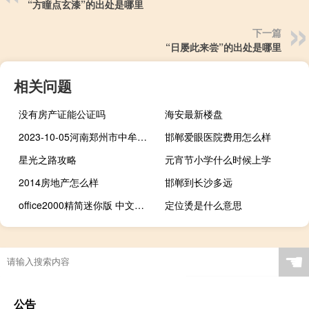
“方瞳点玄漆”的出处是哪里
下一篇
“日屡此来尝”的出处是哪里
相关问题
没有房产证能公证吗
海安最新楼盘
2023-10-05河南郑州市中牟县(海鲜菇)的报价是多少
邯郸爱眼医院费用怎么样
星光之路攻略
元宵节小学什么时候上学
2014房地产怎么样
邯郸到长沙多远
office2000精简迷你版 中文免费版（office2000精简迷你版 中文免费版功能简介）
定位烫是什么意思
☚
公告