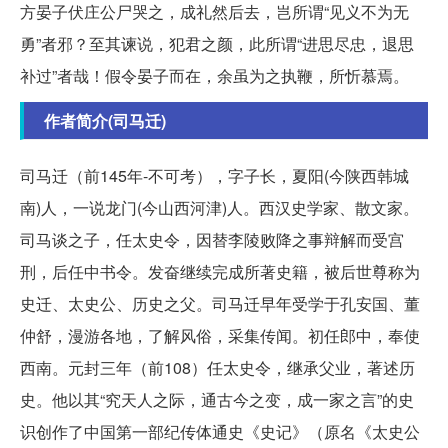
方晏子伏庄公尸哭之，成礼然后去，岂所谓“见义不为无
勇”者邪？至其谏说，犯君之颜，此所谓“进思尽忠，退思
补过”者哉！假令晏子而在，余虽为之执鞭，所忻慕焉。
作者简介(司马迁)
司马迁（前145年-不可考），字子长，夏阳(今陕西韩城
南)人，一说龙门(今山西河津)人。西汉史学家、散文家。
司马谈之子，任太史令，因替李陵败降之事辩解而受宫
刑，后任中书令。发奋继续完成所著史籍，被后世尊称为
史迁、太史公、历史之父。司马迁早年受学于孔安国、董
仲舒，漫游各地，了解风俗，采集传闻。初任郎中，奉使
西南。元封三年（前108）任太史令，继承父业，著述历
史。他以其“究天人之际，通古今之变，成一家之言”的史
识创作了中国第一部纪传体通史《史记》（原名《太史公