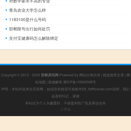
对数学要求不高的专业
青岛农业大学怎么样
1183100是什么号码
邯郸限号出行如何处罚
支付宝健康码怎么解除绑定
Copyright © 2012 - 2026
邯郸房讯网
Powered by
网站分类目录
|
精选推荐文章
|
网
站地图
|
疑难解答
冀ICP备10666598号
声明：本站内容来自互联网，如信息有错误可发邮件到f_fb#foxmail.com说明，我们
会及时纠正，谢谢
本站仅为个人兴趣爱好，不接盈利性广告及商业合作
小男孩