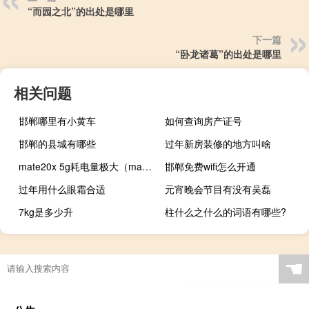
“而园之北”的出处是哪里
下一篇
“卧龙诸葛”的出处是哪里
相关问题
邯郸哪里有小黄车
如何查询房产证号
邯郸的县城有哪些
过年新房装修的地方叫啥
mate20x 5g耗电量极大（mate20x 5g）
邯郸免费wifi怎么开通
过年用什么眼霜合适
元宵晚会节目有没有吴磊
7kg是多少升
柱什么之什么的词语有哪些?
☚