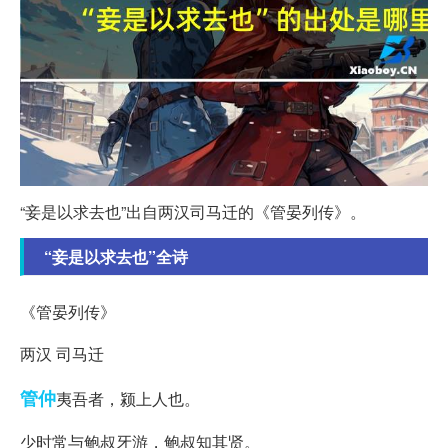
“妾是以求去也”出自两汉司马迁的《管晏列传》。
“妾是以求去也”全诗
《管晏列传》
两汉 司马迁
管仲
夷吾者，颍上人也。
少时常与鲍叔牙游，鲍叔知其贤。