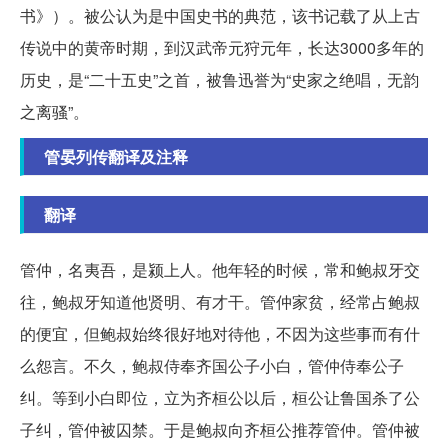
书》）。被公认为是中国史书的典范，该书记载了从上古
传说中的黄帝时期，到汉武帝元狩元年，长达3000多年的
历史，是“二十五史”之首，被鲁迅誉为“史家之绝唱，无韵
之离骚”。
管晏列传翻译及注释
翻译
管仲，名夷吾，是颍上人。他年轻的时候，常和鲍叔牙交
往，鲍叔牙知道他贤明、有才干。管仲家贫，经常占鲍叔
的便宜，但鲍叔始终很好地对待他，不因为这些事而有什
么怨言。不久，鲍叔侍奉齐国公子小白，管仲侍奉公子
纠。等到小白即位，立为齐桓公以后，桓公让鲁国杀了公
子纠，管仲被囚禁。于是鲍叔向齐桓公推荐管仲。管仲被