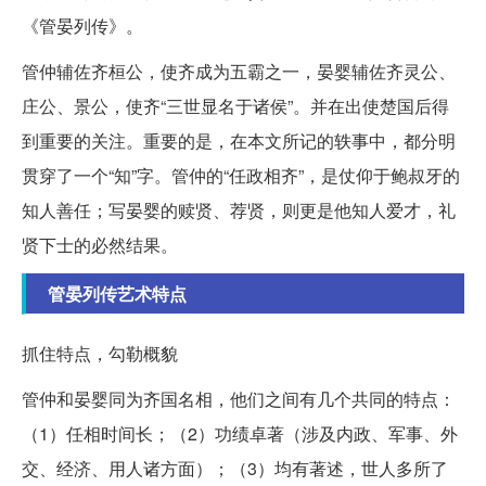
《管晏列传》。
管仲辅佐齐桓公，使齐成为五霸之一，晏婴辅佐齐灵公、
庄公、景公，使齐“三世显名于诸侯”。并在出使楚国后得
到重要的关注。重要的是，在本文所记的轶事中，都分明
贯穿了一个“知”字。管仲的“任政相齐”，是仗仰于鲍叔牙的
知人善任；写晏婴的赎贤、荐贤，则更是他知人爱才，礼
贤下士的必然结果。
管晏列传艺术特点
抓住特点，勾勒概貌
管仲和晏婴同为齐国名相，他们之间有几个共同的特点：
（1）任相时间长；（2）功绩卓著（涉及内政、军事、外
交、经济、用人诸方面）；（3）均有著述，世人多所了