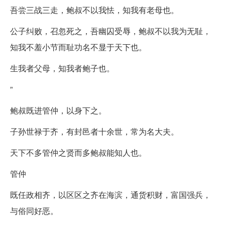
吾尝三战三走，鲍叔不以我怯，知我有老母也。
公子纠败，召忽死之，吾幽囚受辱，鲍叔不以我为无耻，
知我不羞小节而耻功名不显于天下也。
生我者父母，知我者鲍子也。
”
鲍叔既进管仲，以身下之。
子孙世禄于齐，有封邑者十余世，常为名大夫。
天下不多管仲之贤而多鲍叔能知人也。
管仲
既任政相齐，以区区之齐在海滨，通货积财，富国强兵，
与俗同好恶。