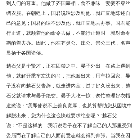
到人们的尊重。他做了齐国宰相，食不兼味，妻妾不穿丝
绸衣服。在朝廷上，国君说话涉及到他，就正直地陈述自
己的意见；国君的话不涉及他，就正直地去办事。国君能
行正道，就顺着他的命令去做，不能行正道时，就对命令
斟酌着去办。因此，他在齐灵公、庄公、景公三代，名声
显扬于各国诸侯。
越石父是个贤才，正在囚禁之中。晏子外出，在路上遇到
他，就解开乘车左边的马，把他赎出来，用车拉回家。晏
子没有向越石父告辞，就走进内室，过了好久没出来，越
石父就请求与晏子绝交。晏子大吃一惊，匆忙整理好衣帽
道歉说：“我即使说不上善良宽厚，也总算帮助您从困境中
解脱出来，您为什么这么快就要求绝交呢？”越石父
说：“不是这样的，我听说君子在不了解自己的人那里受到
委屈而在了解自己的人面前意志就会得到伸张。当我在囚