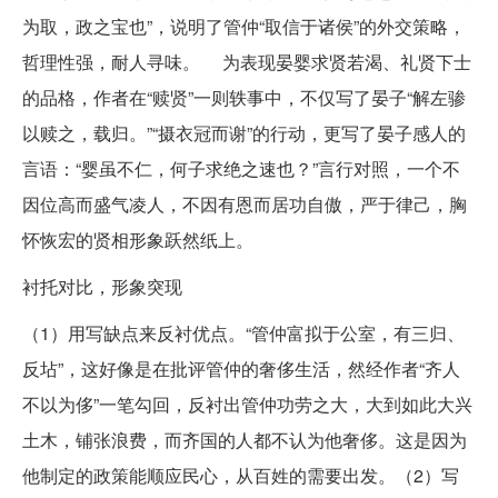
为取，政之宝也”，说明了管仲“取信于诸侯”的外交策略，
哲理性强，耐人寻味。 为表现晏婴求贤若渴、礼贤下士
的品格，作者在“赎贤”一则轶事中，不仅写了晏子“解左骖
以赎之，载归。”“摄衣冠而谢”的行动，更写了晏子感人的
言语：“婴虽不仁，何子求绝之速也？”言行对照，一个不
因位高而盛气凌人，不因有恩而居功自傲，严于律己，胸
怀恢宏的贤相形象跃然纸上。
衬托对比，形象突现
（1）用写缺点来反衬优点。“管仲富拟于公室，有三归、
反坫”，这好像是在批评管仲的奢侈生活，然经作者“齐人
不以为侈”一笔勾回，反衬出管仲功劳之大，大到如此大兴
土木，铺张浪费，而齐国的人都不认为他奢侈。这是因为
他制定的政策能顺应民心，从百姓的需要出发。（2）写