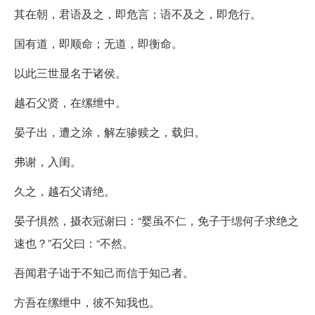
其在朝，君语及之，即危言；语不及之，即危行。
国有道，即顺命；无道，即衡命。
以此三世显名于诸侯。
越石父贤，在缧绁中。
晏子出，遭之涂，解左骖赎之，载归。
弗谢，入闺。
久之，越石父请绝。
晏子惧然，摄衣冠谢曰：“婴虽不仁，免子于缌何子求绝之
速也？”石父曰：“不然。
吾闻君子诎于不知己而信于知己者。
方吾在缧绁中，彼不知我也。