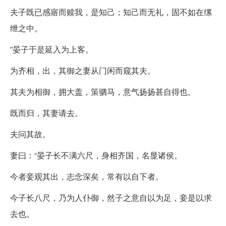
夫子既已感寤而赎我，是知己；知己而无礼，固不如在缧
绁之中。
”晏子于是延入为上客。
为齐相，出，其御之妻从门闲而窥其夫。
其夫为相御，拥大盖，策驷马，意气扬扬甚自得也。
既而归，其妻请去。
夫问其故。
妻曰：“晏子长不满六尺，身相齐国，名显诸侯。
今者妾观其出，志念深矣，常有以自下者。
今子长八尺，乃为人仆御，然子之意自以为足，妾是以求
去也。