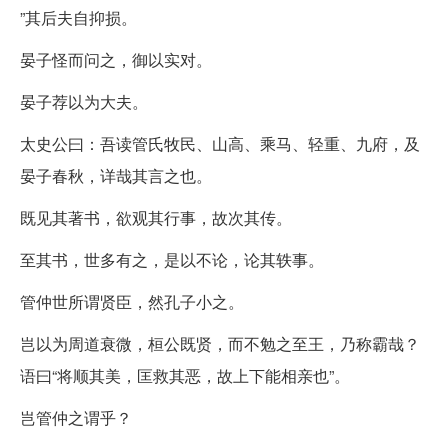
”其后夫自抑损。
晏子怪而问之，御以实对。
晏子荐以为大夫。
太史公曰：吾读管氏牧民、山高、乘马、轻重、九府，及
晏子春秋，详哉其言之也。
既见其著书，欲观其行事，故次其传。
至其书，世多有之，是以不论，论其轶事。
管仲世所谓贤臣，然孔子小之。
岂以为周道衰微，桓公既贤，而不勉之至王，乃称霸哉？
语曰“将顺其美，匡救其恶，故上下能相亲也”。
岂管仲之谓乎？