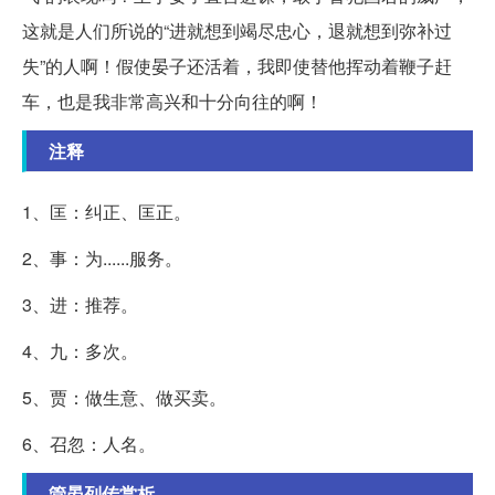
这就是人们所说的“进就想到竭尽忠心，退就想到弥补过
失”的人啊！假使晏子还活着，我即使替他挥动着鞭子赶
车，也是我非常高兴和十分向往的啊！
注释
1、匡：纠正、匡正。
2、事：为......服务。
3、进：推荐。
4、九：多次。
5、贾：做生意、做买卖。
6、召忽：人名。
管晏列传赏析