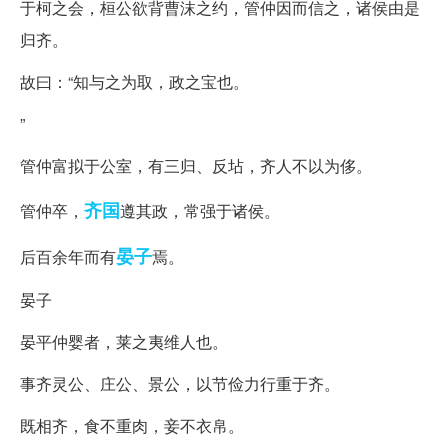
于柯之会，桓公欲背曹沫之约，管仲因而信之，诸侯由是
归齐。
故曰：“知与之为取，政之宝也。
”
管仲富拟于公室，有三归、反坫，齐人不以为侈。
齐国
管仲卒，
遵其政，常强于诸侯。
晏子
后百余年而有
焉。
晏子
晏平仲婴者，莱之夷维人也。
事齐灵公、庄公、景公，以节俭力行重于齐。
既相齐，食不重肉，妾不衣帛。