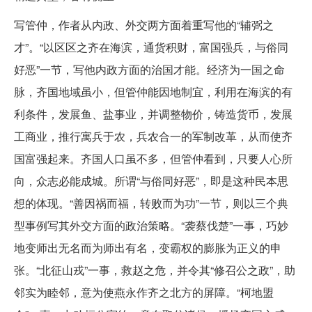
写管仲，作者从内政、外交两方面着重写他的“辅弼之
才”。“以区区之齐在海滨，通货积财，富国强兵，与俗同
好恶”一节，写他内政方面的治国才能。经济为一国之命
脉，齐国地域虽小，但管仲能因地制宜，利用在海滨的有
利条件，发展鱼、盐事业，并调整物价，铸造货币，发展
工商业，推行寓兵于农，兵农合一的军制改革，从而使齐
国富强起来。齐国人口虽不多，但管仲看到，只要人心所
向，众志必能成城。所谓“与俗同好恶”，即是这种民本思
想的体现。“善因祸而福，转败而为功”一节，则以三个典
型事例写其外交方面的政治策略。“袭蔡伐楚”一事，巧妙
地变师出无名而为师出有名，变霸权的膨胀为正义的申
张。“北征山戎”一事，救赵之危，并令其“修召公之政”，助
邻实为睦邻，意为使燕永作齐之北方的屏障。“柯地盟