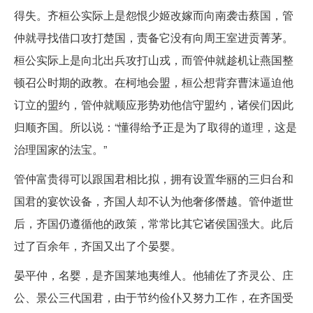
得失。齐桓公实际上是怨恨少姬改嫁而向南袭击蔡国，管
仲就寻找借口攻打楚国，责备它没有向周王室进贡菁茅。
桓公实际上是向北出兵攻打山戎，而管仲就趁机让燕国整
顿召公时期的政教。在柯地会盟，桓公想背弃曹沫逼迫他
订立的盟约，管仲就顺应形势劝他信守盟约，诸侯们因此
归顺齐国。所以说：“懂得给予正是为了取得的道理，这是
治理国家的法宝。”
管仲富贵得可以跟国君相比拟，拥有设置华丽的三归台和
国君的宴饮设备，齐国人却不认为他奢侈僭越。管仲逝世
后，齐国仍遵循他的政策，常常比其它诸侯国强大。此后
过了百余年，齐国又出了个晏婴。
晏平仲，名婴，是齐国莱地夷维人。他辅佐了齐灵公、庄
公、景公三代国君，由于节约俭仆又努力工作，在齐国受