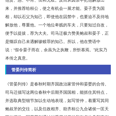
来，并推荐给桓公，使之有机会一展才能。晏子贵为国
相，却以石父为知己，即使他在囚禁中，也要迫不及待地
解放他，尊重他。一个地位卑贱的车夫，只要知过自改，
便予以提拔，荐为大夫。司马迁极力赞美鲍叔和晏子，正
是慨叹自己未遇解骖赎罪的知己。所以，他在赞语中
说：“假令晏子而在，余虽为之执鞭，所忻慕焉。”此实乃
本传之真意。
管晏列传简析
《管晏列传》是春秋时期齐国政治家管仲和晏婴的合传。
司马迁描写这两位春秋中后期齐国国相，能抓住其特点，
并选取典型细节加以生动地表现，如写管仲，着重写其同
鲍叔牙的交往，以及任政相齐、助齐桓公九合诸侯一匡天