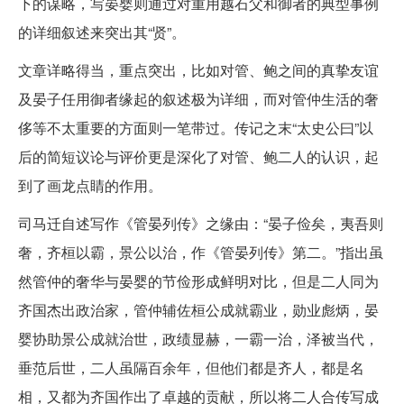
下的谋略，写晏婴则通过对重用越石父和御者的典型事例
的详细叙述来突出其“贤”。
文章详略得当，重点突出，比如对管、鲍之间的真挚友谊
及晏子任用御者缘起的叙述极为详细，而对管仲生活的奢
侈等不太重要的方面则一笔带过。传记之末“太史公曰”以
后的简短议论与评价更是深化了对管、鲍二人的认识，起
到了画龙点睛的作用。
司马迁自述写作《管晏列传》之缘由：“晏子俭矣，夷吾则
奢，齐桓以霸，景公以治，作《管晏列传》第二。”指出虽
然管仲的奢华与晏婴的节俭形成鲜明对比，但是二人同为
齐国杰出政治家，管仲辅佐桓公成就霸业，勋业彪炳，晏
婴协助景公成就治世，政绩显赫，一霸一治，泽被当代，
垂范后世，二人虽隔百余年，但他们都是齐人，都是名
相，又都为齐国作出了卓越的贡献，所以将二人合传写成