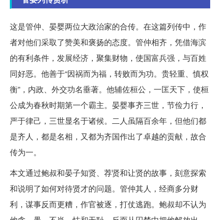
这是管仲、晏婴两位大政治家的合传。在这篇列传中，作
者对他们采取了赞美和褒扬的态度。管仲相齐，凭借海滨
的有利条件，发展经济，聚集财物，使国富兵强，与百姓
同好恶。他善于“因祸而为福，转败而为功。贵轻重、慎权
衡”，内政、外交功名垂著。他辅佐桓公，一匡天下，使桓
公成为春秋时期第一个霸主。晏婴事齐三世，节俭力行，
严于律己，三世显名于诸候。二人虽隔百余年，但他们都
是齐人，都是名相，又都为齐国作出了卓越的贡献，故合
传为一。
本文通过鲍叔和晏子知贤、荐贤和让贤的故事，刻意探索
和说明了如何对待贤才的问题。管仲其人，经商多分财
利，谋事反而更糟，作官被逐，打仗逃跑。鲍叔却不认为
他贪、愚、不肖、怯和无耻。反而从囚禁中把他解放出