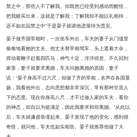
禁之中，那些人不了解我。你既然已经受到感动而醒悟，
把我赎买出来，这就是了解我；了解我却不能以礼相待，
还不如在囚禁之中”于是晏子就请他进屋待为贵宾。
晏子做齐国宰相时，一次坐车外出，车夫的妻子从门缝里
偷偷地看她的丈夫。他丈夫替宰相驾车，头上遮着大伞，
挥动着鞭子赶着四匹马，神气十足，洋洋得意。不久回到
家里，妻子就要求离婚，车夫问她离婚的原因，妻子
说：“晏子身高不过六尺，却做了齐的宰相，名声在各国显
扬，我看他外出，志向思想都非常深沉，常有那种甘居人
下的态度。现在你身高八尺，才不过做人家的车夫，看你
的神态，却自以为挺满足，因此我要求和你离婚。”从此以
后，车夫就谦虚恭谨起来。晏子发现了他的变化，感到很
奇怪，就问他，车夫也如实相告。晏子就推荐他做了大
夫。