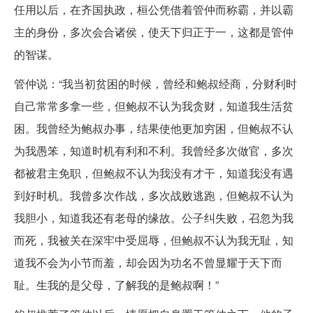
任用以后，在齐国执政，桓公凭借着管仲而称霸，并以霸
主的身份，多次会合诸侯，使天下归正于一，这都是管仲
的智谋。
管仲说：“我当初贫困的时候，曾经和鲍叔经商，分财利时
自己常常多拿一些，但鲍叔不认为我贪财，知道我生活贫
困。我曾经为鲍叔办事，结果使他更加穷困，但鲍叔不认
为我愚笨，知道时机有利和不利。我曾经多次做官，多次
都被君主免职，但鲍叔不认为我没有才干，知道我没有遇
到好时机。我曾多次作战，多次战败逃跑，但鲍叔不认为
我胆小，知道我还有老母的缘故。公子纠失败，召忽为我
而死，我被关在深牢中受屈辱，但鲍叔不认为我无耻，知
道我不会为小节而羞，却会因为功名不曾显耀于天下而
耻。生我的是父母，了解我的是鲍叔啊！”