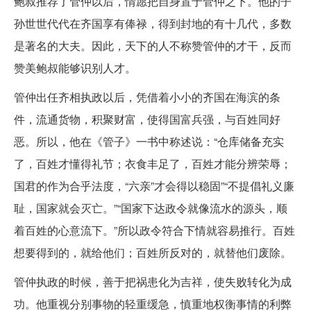
鲍叔推荐了管仲以后，情愿把自身置于管仲之下。他的子
孙世世代代在齐国享有俸禄，得到封地的有十几代，多数
是著名的大夫。因此，天下的人不称赞管仲的才干，反而
赞美鲍叔能够识别人才。
管仲出任齐相执政以后，凭借着小小的齐国在海滨的条
件，流通货物，积聚财富，使得国富兵强，与百姓同好
恶。所以，他在《管子》一书中称述说：“仓库储备充实
了，百姓才懂得礼节；衣食丰足了，百姓才能分辨荣辱；
国君的作为合乎法度，“六亲”才会得以稳固”“不提倡礼义廉
耻，国家就会灭亡。”“国家下达政令就像流水的源头，顺
着百姓的心意流下。”所以政令符合下情就容易推行。百姓
想要得到的，就给他们；百姓所反对的，就替他们废除。
管仲执政的时候，善于把祸患化为吉祥，使失败转化为成
功。他重视分别事物的轻重缓急，慎重地权衡事情的利弊