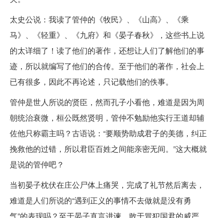
太史公说：我读了管仲的《牧民》、《山高》、《乘
马》、《轻重》、《九府》和《晏子春秋》，这些书上说
的太详细了！读了他们的著作，还想让人们了解他们的事
迹，所以就编写了他们的合传。至于他们的著作，社会上
已有很多，因此不再论述，只记载他们的佚事。
管仲是世人所说的贤臣，然而孔子小看他，难道是因为周
朝统治衰微，桓公既然贤明，管仲不勉励他实行王道却辅
佐他只称霸主吗？古语说：“要顺势助成君子的美德，纠正
挽救他的过错，所以君臣百姓之间能亲密无间。”这大概就
是说的管仲吧？
当初晏子枕伏在庄公尸体上痛哭，完成了礼节然后离去，
难道是人们所说的“遇到正义的事情不去做就是没有勇
气”的表现吗？至于晏子直言进谏，敢于冒犯国君的威严，