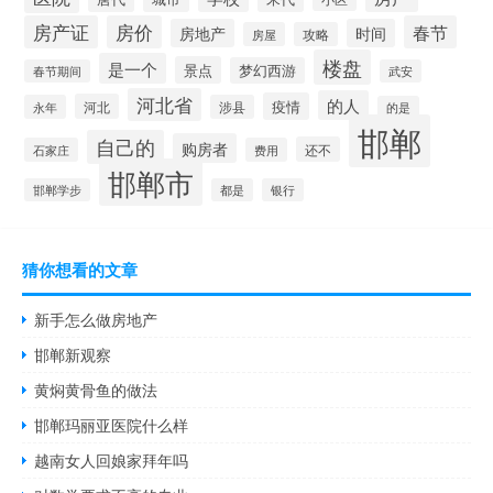
房产证
房价
春节
房地产
时间
房屋
攻略
楼盘
是一个
景点
梦幻西游
春节期间
武安
河北省
的人
疫情
河北
永年
涉县
的是
邯郸
自己的
购房者
还不
石家庄
费用
邯郸市
邯郸学步
都是
银行
猜你想看的文章
新手怎么做房地产
邯郸新观察
黄焖黄骨鱼的做法
邯郸玛丽亚医院什么样
越南女人回娘家拜年吗