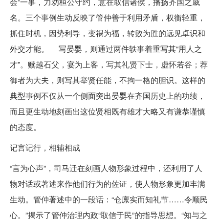
会”一事，力劝桓公守约，意在取信诸侯，播扬齐国之威
名。三个事例生动反映了管仲善于利用矛盾，权衡轻重，
抓住时机，因势利导，变祸为福，转败为胜的远见卓识和
外交才能。 写晏婴，则通过两件轶事着重写其“用人之
才”。赎越石父，宴为上客，写其礼贤下士，虚怀若谷；荐
御者为大夫，则写其举贤任能，不拘一格的胆识。这样的
典型事例不仅从一个侧面突出晏婴在齐国历史上的功绩，
而且更生动地刻画出这位贤相既有雄才大略又有谦恭谨慎
的态度。
记言记行，相辅相成
“言为心声”，司马迁在刻画人物形象过程中，还利用了人
物对话或著述来作他们行为的佐证，使人物形象更加丰满
生动。管仲著述中的一段话：“仓廪实而知礼节……令顺民
心。”揭示了管仲治理内政“取信于民”的指导思想。“知与之