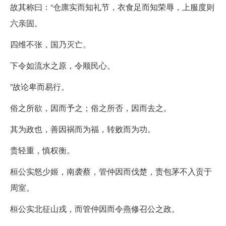
故其称曰：“仓廪实而知礼节，衣食足而知荣辱，上服度则
六亲固。
四维不张，国乃灭亡。
下令如流水之原，令顺民心。
”故论卑而易行。
俗之所欲，因而予之；俗之所否，因而去之。
其为政也，善因祸而为福，转败而为功。
贵轻重，慎权衡。
桓公实怒少姬，南袭蔡，管仲因而伐楚，责包茅不入贡于
周室。
桓公实北征山戎，而管仲因而令燕修召公之政。