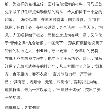
解。为这样的名相立传，面对浩如烟海的材料，司马迁首
先采取了抓住特点勾勒概貌的写法，给人们留下一个总的
印象。 桓公以前，齐国国君昏庸，国力衰微。而“管仲
既用，任政于齐，齐桓公以霸，九合诸侯，一匡天下。”可
见，齐国崛起始于桓公，而桓公之成为春秋一霸，又仰仗
于“管仲之谋”“九合诸侯，一匡天下”，形象而概括地说明了
管仲的功绩之大。创业难，守业更难。百余年后的晏婴，
在巩固齐国国威过程中，也立下了汗马功劳。对此，司马
迁用了几组形式整齐的排比句，从三方面作了介绍：“既相
齐，食不重肉，妾不衣帛”，言其节俭力行，严于律
己；“其有朝，既顺命；无道，即衡命”，言其以道为绳，
谨慎行事。最后一言以蔽之，“三世显于诸侯”，突出了晏
子的功绩。
精选典型，各有侧重