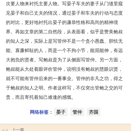
次要人物来衬托主要人物。写晏子车夫的妻子从门缝里窥
见晏子和自己丈夫的情况，通过晏子和车夫的行动与态度
的对比，更好地衬托出晏子的谦恭性格和高尚的精神境
界。再如文章的第二自然段，从表面看，似乎是赞美鲍叔
的知人之深，实际上是写管仲不是一个贪小愚蠢、胆怯无
能、寡廉鲜耻的人，而是一个不拘小节，能屈能伸，有远
大抱负的贤者。写鲍叔是为了从侧面写管仲。另一方面，
鲍叔能从大处着眼评价管仲，说明没有鲍叔的慧眼识贤，
就不可能有管仲后来的一番事业。管仲的非凡之功，得之
于鲍叔的知人之明。作者这样写，不仅突出管鲍之交的可
贵，而且寄托着知己难逢的感慨。
网络标签：
晏子
管仲
齐国
上一篇