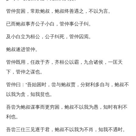
管仲贫困，常欺鲍叔，鲍叔终善遇之，不以为言。
已而鲍叔事齐公子小白，管仲事公子纠。
及小白立为桓公，公子纠死，管仲囚焉。
鲍叔遂进管仲。
管仲既用，任政于齐，齐桓公以霸，九合诸侯，一匡天
下，管仲之谋也。
管仲曰：“吾始困时，尝与鲍叔贾，分财利多自与，鲍叔不
以我为贪，知我贫也。
吾尝为鲍叔谋事而更穷困，鲍叔不以我为愚，知时有利不
利也。
吾尝三仕三见逐于君，鲍叔不以我为不肖，知我不遇时。