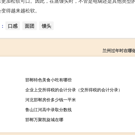
来更加松软可口。因此，在蒸馒头时，不管是电锅还是其他类型
会变得越来越松软。
：
口感
面团
馒头
兰州过年时在哪
邯郸特色美食小吃有哪些
企业上交所得税的会计分录（交所得税的会计分录）
河北邯郸房价多少钱一平米
鲁山江河高中录取分数线
邯郸万聚凯旋城在哪