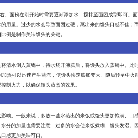
左右。面粉在刚开始时需要逐渐添加水，搅拌至面团成型即可。
水的用量。过少的水会导致面团过硬，蒸出来的馒头口感不佳；
面比例是制作美味馒头的关键。
先将清水倒入蒸锅中，待水烧开沸腾后，将馒头放入蒸锅中。此
期加热可以迅速产生蒸汽，使馒头快速膨胀变大。随后转至中火
况控制火力，以确保馒头蒸煮的效果。
大影响。一般来说，多放一些水蒸出的米饭或馒头更加饱满、口
，水分的加量也需要注意，过多的水会使米饭煮糊、馒头发湿。
其口感更加美味可口。