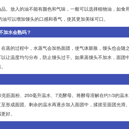
油品。放入的油不能有颜色和气味，一般可以选择植物油，如食
的油可以增加馒头的口感和香气，使其更加美味可口。
不加水会熟吗？
。在蒸的过程中，水蒸气会加热面团，使气体膨胀，馒头也会随
可以让温度均匀分布，防止馒头过干。如果蒸馒头不加水，面团
透。
0克筋面粉、250毫升温水、7克酵母。将酵母溶解在约1/3的温
直至形成面团。剩余的温水再逐步加入面团中，揉搓至面团光滑
感更好。