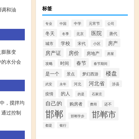
标签
用调和油
中学
元宵节
中国
专业
公司
医院
冬天
北京
唐代
冬季
房产
学校
城市
宋代
小区
之膨胀变
房产证
房价
房地产
房屋
中的水分会
春节
时间
攻略
春节期间
楼盘
是一个
景点
梦幻西游
河北省
河北
永年
涉县
武安
的人
疫情
石家庄
的是
水中，搅拌均
自己的
购房者
还不
费用
邯郸
邯郸市
。通过控制
邯郸学步
都是
银行