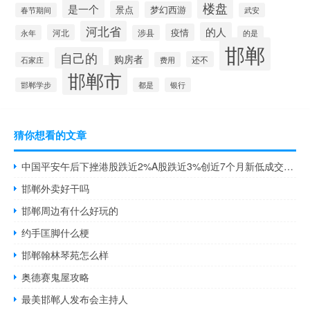
楼盘
是一个
景点
梦幻西游
春节期间
武安
河北省
的人
疫情
河北
永年
涉县
的是
邯郸
自己的
购房者
还不
石家庄
费用
邯郸市
邯郸学步
都是
银行
猜你想看的文章
中国平安午后下挫港股跌近2%A股跌近3%创近7个月新低成交额达40亿元
邯郸外卖好干吗
邯郸周边有什么好玩的
约手匡脚什么梗
邯郸翰林琴苑怎么样
奥德赛鬼屋攻略
最美邯郸人发布会主持人