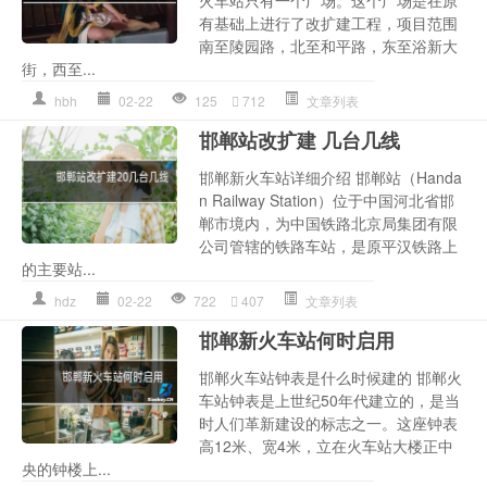
火车站只有一个广场。这个广场是在原
有基础上进行了改扩建工程，项目范围
南至陵园路，北至和平路，东至浴新大
街，西至...
hbh
02-22
125
712
文章列表
邯郸站改扩建 几台几线
邯郸新火车站详细介绍 邯郸站（Handa
n Railway Station）位于中国河北省邯
郸市境内，为中国铁路北京局集团有限
公司管辖的铁路车站，是原平汉铁路上
的主要站...
hdz
02-22
722
407
文章列表
邯郸新火车站何时启用
邯郸火车站钟表是什么时候建的 邯郸火
车站钟表是上世纪50年代建立的，是当
时人们革新建设的标志之一。这座钟表
高12米、宽4米，立在火车站大楼正中
央的钟楼上...