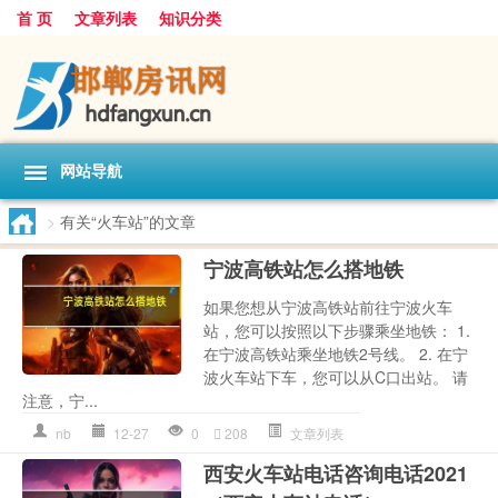
首 页
文章列表
知识分类
网站导航
>
有关“火车站”的文章
宁波高铁站怎么搭地铁
如果您想从宁波高铁站前往宁波火车
站，您可以按照以下步骤乘坐地铁： 1.
在宁波高铁站乘坐地铁2号线。 2. 在宁
波火车站下车，您可以从C口出站。 请
注意，宁...
nb
12-27
0
208
文章列表
西安火车站电话咨询电话2021