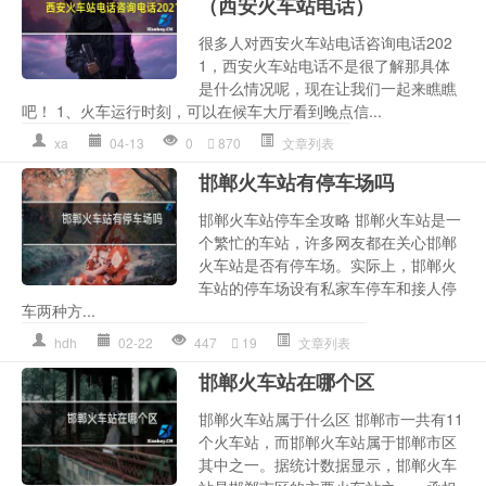
（西安火车站电话）
很多人对西安火车站电话咨询电话202
1，西安火车站电话不是很了解那具体
是什么情况呢，现在让我们一起来瞧瞧
吧！ 1、火车运行时刻，可以在候车大厅看到晚点信...
xa
04-13
0
870
文章列表
邯郸火车站有停车场吗
邯郸火车站停车全攻略 邯郸火车站是一
个繁忙的车站，许多网友都在关心邯郸
火车站是否有停车场。实际上，邯郸火
车站的停车场设有私家车停车和接人停
车两种方...
hdh
02-22
447
19
文章列表
邯郸火车站在哪个区
邯郸火车站属于什么区 邯郸市一共有11
个火车站，而邯郸火车站属于邯郸市区
其中之一。据统计数据显示，邯郸火车