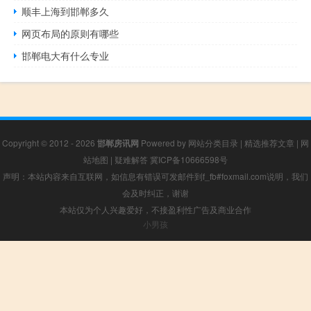
顺丰上海到邯郸多久
网页布局的原则有哪些
邯郸电大有什么专业
Copyright © 2012 - 2026
邯郸房讯网
Powered by
网站分类目录
|
精选推荐文章
|
网
站地图
|
疑难解答
冀ICP备10666598号
声明：本站内容来自互联网，如信息有错误可发邮件到f_fb#foxmail.com说明，我们
会及时纠正，谢谢
本站仅为个人兴趣爱好，不接盈利性广告及商业合作
小男孩