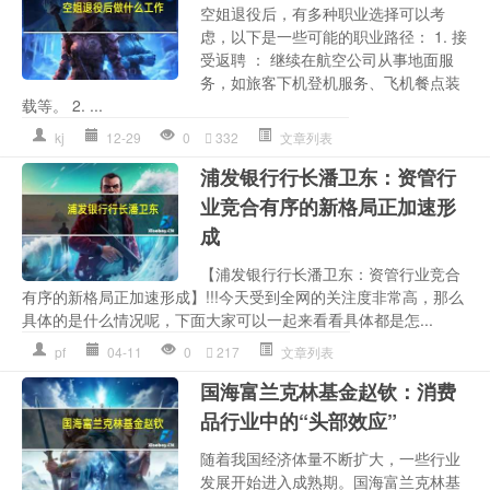
空姐退役后，有多种职业选择可以考
虑，以下是一些可能的职业路径： 1. 接
受返聘 ： 继续在航空公司从事地面服
务，如旅客下机登机服务、飞机餐点装
载等。 2. ...
kj
12-29
0
332
文章列表
浦发银行行长潘卫东：资管行
业竞合有序的新格局正加速形
成
【浦发银行行长潘卫东：资管行业竞合
有序的新格局正加速形成】!!!今天受到全网的关注度非常高，那么
具体的是什么情况呢，下面大家可以一起来看看具体都是怎...
pf
04-11
0
217
文章列表
国海富兰克林基金赵钦：消费
品行业中的“头部效应”
随着我国经济体量不断扩大，一些行业
发展开始进入成熟期。国海富兰克林基