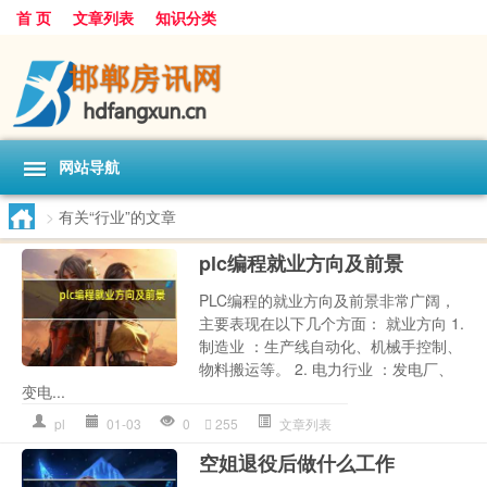
首 页
文章列表
知识分类
网站导航
>
有关“行业”的文章
plc编程就业方向及前景
PLC编程的就业方向及前景非常广阔，
主要表现在以下几个方面： 就业方向 1.
制造业 ：生产线自动化、机械手控制、
物料搬运等。 2. 电力行业 ：发电厂、
变电...
pl
01-03
0
255
文章列表
空姐退役后做什么工作