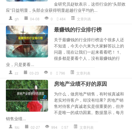
金研究员赵钦表示，这些行业的“头部效
应”日益明显，头部企业获得明显超越行业平均的...
gh
04-08
0
484
文章列表
最赚钱的行业排行榜
关于最赚钱的行业排行榜这个很多人还
不知道，今天小六来为大家解答以上的
问题，现在让我们一起来看看吧！ 1、
很多都是要看个人，没有最赚钱的行
业，只是要看...
zz
03-23
0
796
文章列表
房地产业绩不好的原因
为什么，做房地产销售，有时候真诚和
老实对待客户，却没有结果? 房地产销
售对待客户真诚老实是很重要的，但并
不是唯一的成功因素。数据显示，每月
销售业绩...
fdc
02-27
994
57
文章列表