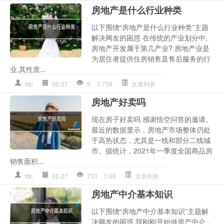
房地产是什么行业种类
以下围绕“房地产是什么行业种类”主题
解决网友的困惑 在传统的产业划分中,
房地产开发属于第几产业? 房地产业是
为居住者提供住房销售及售后服务的行
业,其性质...
fdc
02-27
9
739
文章列表
房地产好卖吗
现在房子好卖吗 感谢悟空问答的邀请。
最近的数据显示，房地产市场整体仍处
于高热状态，尤其是一线和部分二线城
市。据统计，2021年一季度全国商品房
销售面积...
fdc
02-27
753
66
文章列表
房地产中介基本知识
以下围绕“房地产中介基本知识”主题解
决网友的困惑 我刚刚开始做房产中介，