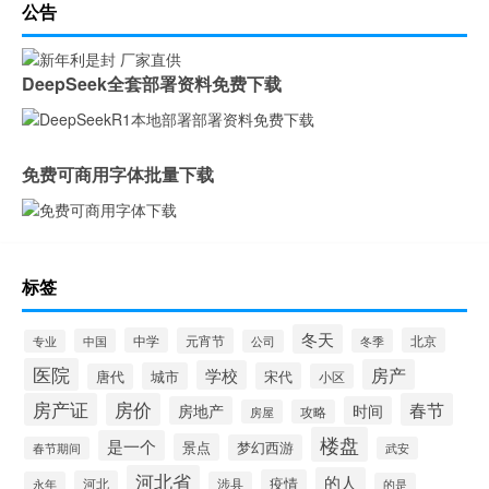
公告
DeepSeek全套部署资料免费下载
免费可商用字体批量下载
标签
冬天
中学
元宵节
北京
中国
冬季
专业
公司
医院
房产
学校
城市
宋代
唐代
小区
房产证
房价
春节
房地产
时间
房屋
攻略
楼盘
是一个
景点
梦幻西游
春节期间
武安
河北省
的人
疫情
河北
永年
涉县
的是