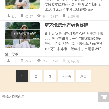
需要做哪些功课? 房产中介是个朝阳行
业,为什么房产中介已经存在很多...
fdc
02-27
904
987
文章列表
新环境房地产销售好吗
新手去做房地产销售怎么样 对于新手来
说，房地产销售是一个门槛相对较低的
行业，许多人通过这个职业年入50万或
100万并非难事。近年来，市场需求旺
盛，导致...
xhj
02-27
727
226
文章列表
1
2
3
下一页
尾页
☚