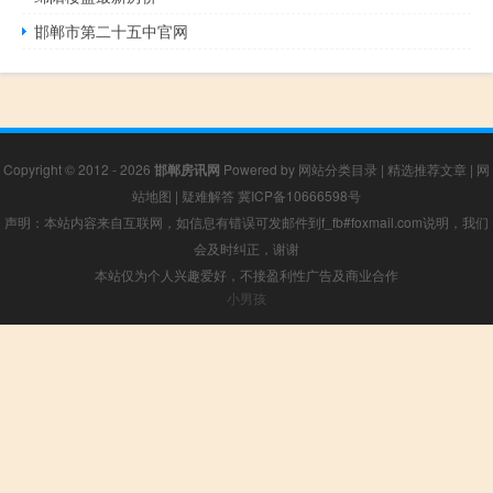
邯郸市第二十五中官网
Copyright © 2012 - 2026
邯郸房讯网
Powered by
网站分类目录
|
精选推荐文章
|
网
站地图
|
疑难解答
冀ICP备10666598号
声明：本站内容来自互联网，如信息有错误可发邮件到f_fb#foxmail.com说明，我们
会及时纠正，谢谢
本站仅为个人兴趣爱好，不接盈利性广告及商业合作
小男孩