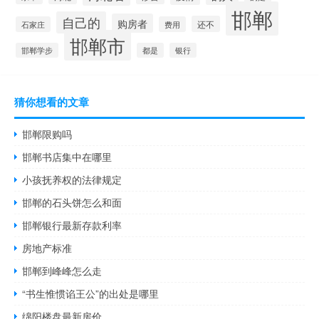
邯郸
自己的
购房者
还不
石家庄
费用
邯郸市
邯郸学步
都是
银行
猜你想看的文章
邯郸限购吗
邯郸书店集中在哪里
小孩抚养权的法律规定
邯郸的石头饼怎么和面
邯郸银行最新存款利率
房地产标准
邯郸到峰峰怎么走
“书生惟惯谄王公”的出处是哪里
绵阳楼盘最新房价