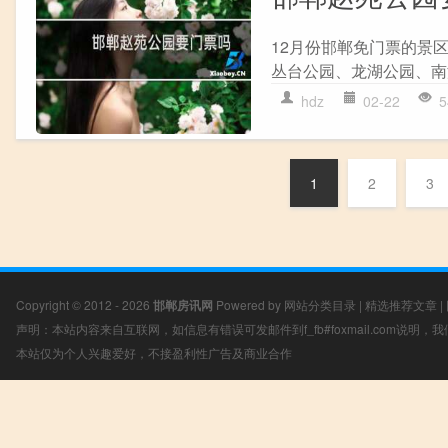
12月份邯郸免门票的景
丛台公园、龙湖公园、南
hdz
02-22
5
1
2
3
Copyright © 2012 - 2026
邯郸房讯网
Powered by
网站分类目录
|
精选推荐文章
|
声明：本站内容来自互联网，如信息有错误可发邮件到f_fb#foxmail.com说明
本站仅为个人兴趣爱好，不接盈利性广告及商业合作