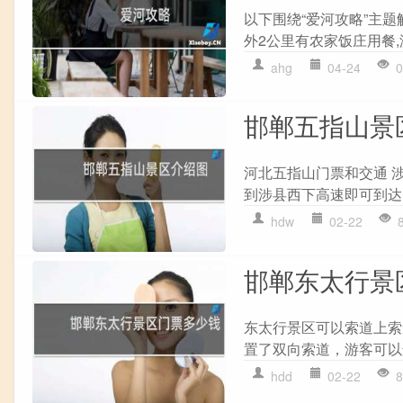
以下围绕“爱河攻略”主题
外2公里有农家饭庄用餐,
ahg
04-24
0
邯郸五指山景
河北五指山门票和交通 
到涉县西下高速即可到达
hdw
02-22
邯郸东太行景
东太行景区可以索道上索
置了双向索道，游客可以
hdd
02-22
8