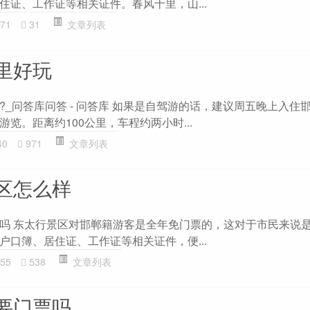
住证、工作证等相关证件。春风十里，山...
71
31
文章列表
里好玩
_问答库问答 - 问答库 如果是自驾游的话，建议周五晚上入住
览。距离约100公里，车程约两小时...
40
971
文章列表
区怎么样
吗 东太行景区对邯郸籍游客是全年免门票的，这对于市民来说
户口簿、居住证、工作证等相关证件，便...
55
538
文章列表
要门票吗