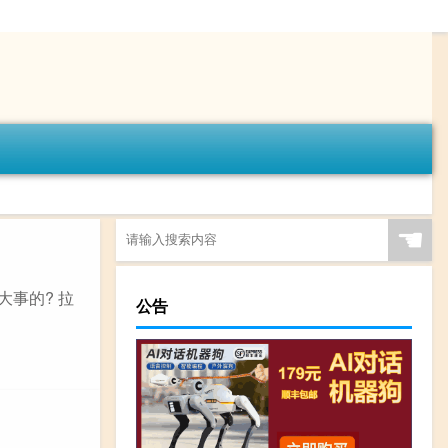
☚
事的? 拉
公告