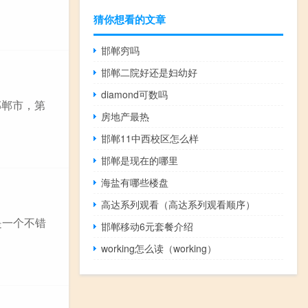
猜你想看的文章
邯郸穷吗
邯郸二院好还是妇幼好
diamond可数吗
邯郸市，第
房地产最热
邯郸11中西校区怎么样
邯郸是现在的哪里
海盐有哪些楼盘
高达系列观看（高达系列观看顺序）
是一个不错
邯郸移动6元套餐介绍
working怎么读（working）