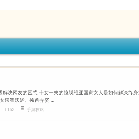
主题解决网友的困惑 十女一夫的拉脱维亚国家女人是如何解决终身大
辣舞妖娆、搔首弄姿,...
152
手游攻略