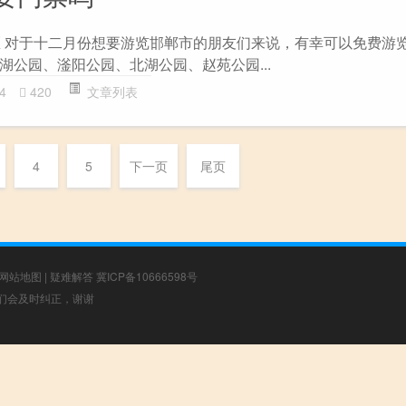
区 对于十二月份想要游览邯郸市的朋友们来说，有幸可以免费游
湖公园、滏阳公园、北湖公园、赵苑公园...
4
420
文章列表
4
5
下一页
尾页
网站地图
|
疑难解答
冀ICP备10666598号
，我们会及时纠正，谢谢