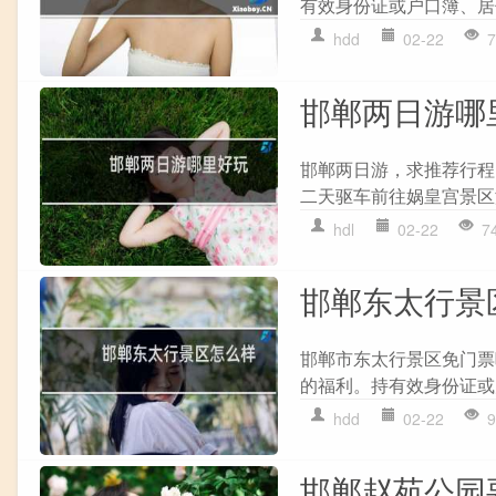
有效身份证或户口簿、居
hdd
02-22
7
邯郸两日游哪
邯郸两日游，求推荐行程?
二天驱车前往娲皇宫景区游
hdl
02-22
7
邯郸东太行景
邯郸市东太行景区免门票
的福利。持有效身份证或
hdd
02-22
9
邯郸赵苑公园