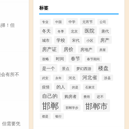
标签
中学
元宵节
中国
专业
公司
选择！但
医院
冬天
北京
唐代
冬季
房产
学校
城市
宋代
小区
房产证
房价
房地产
房屋
春节
时间
攻略
春节期间
楼盘
是一个
景点
梦幻西游
能会有所不
河北省
河北
永年
涉县
武安
的人
疫情
石家庄
的是
自己的
购房者
还不
费用
邯郸
邯郸市
邯郸学步
都是
银行
，但需要凭