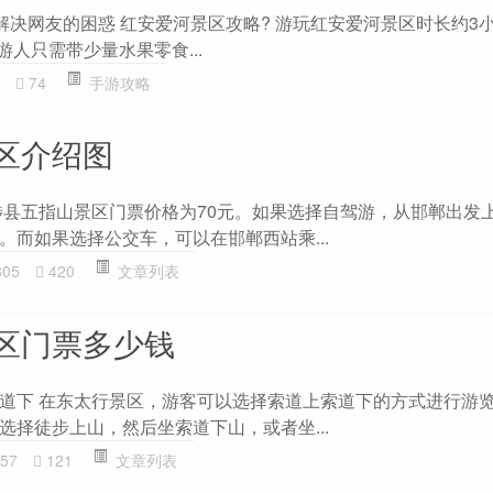
解决网友的困惑 红安爱河景区攻略? 游玩红安爱河景区时长约3小
游人只需带少量水果零食...
74
手游攻略
区介绍图
涉县五指山景区门票价格为70元。如果选择自驾游，从邯郸出发
。而如果选择公交车，可以在邯郸西站乘...
805
420
文章列表
区门票多少钱
道下 在东太行景区，游客可以选择索道上索道下的方式进行游
选择徒步上山，然后坐索道下山，或者坐...
57
121
文章列表