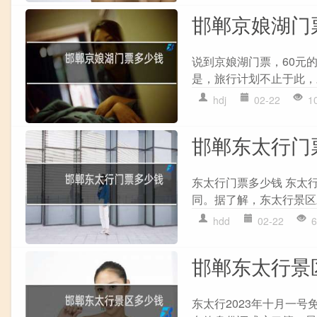
邯郸京娘湖门
说到京娘湖门票，60元
是，旅行计划不止于此，
hdj
02-22
1
邯郸东太行门
东太行门票多少钱 东太
同。据了解，东太行景区
hdd
02-22
6
邯郸东太行景
东太行2023年十月一