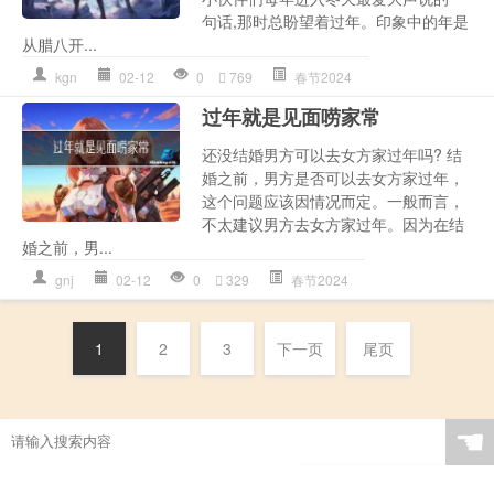
句话,那时总盼望着过年。印象中的年是
从腊八开...
kgn
02-12
0
769
春节2024
过年就是见面唠家常
还没结婚男方可以去女方家过年吗? 结
婚之前，男方是否可以去女方家过年，
这个问题应该因情况而定。一般而言，
不太建议男方去女方家过年。因为在结
婚之前，男...
gnj
02-12
0
329
春节2024
1
2
3
下一页
尾页
☚