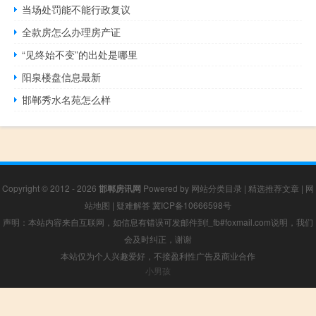
当场处罚能不能行政复议
全款房怎么办理房产证
“见终始不变”的出处是哪里
阳泉楼盘信息最新
邯郸秀水名苑怎么样
Copyright © 2012 - 2026
邯郸房讯网
Powered by
网站分类目录
|
精选推荐文章
|
网
站地图
|
疑难解答
冀ICP备10666598号
声明：本站内容来自互联网，如信息有错误可发邮件到f_fb#foxmail.com说明，我们
会及时纠正，谢谢
本站仅为个人兴趣爱好，不接盈利性广告及商业合作
小男孩