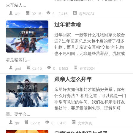
火车站人...
wlh
02-15
0
416
春节2024
过年都拿啥
过年回家，一般带什么礼物回家比较合
适? 过年回家总是大包小裹的带了很多
礼物，而且走亲访友互相“交换”的礼物
也不尽相同，无非是些营养品、乳饮或
者是精装礼...
gnd
02-15
0
552
春节2024
跟亲人怎么拜年
亲朋好友如何相处才能搞好关系，你有
什么好办法？ 相处之道，可以说是一门
非常有意思的学问。我们在和亲朋好友
相处时，要尽量做到包容、理解和尊
重。要学会...
grr
02-12
0
476
文章列表