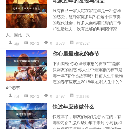
宅家过年的发现与感受
只有自己一家人宅在家过年是一种怎样
的感受，这种家庭多吗? 在这个快节奏
的现代社会，许多人面临着忙碌的工作
和生活压力，没有足够的时间陪伴家
人。因此，只...
zjg
02-12
0
573
春节2024
你心里最难忘的春节
下面围绕“你心里最难忘的春节”主题解
决网友的困惑 你人生中最难忘的春节是
哪一年?有什么故事吗? 目前人生中最难
忘的春节应该是2018年,在我人生中的2
4个春节...
nxl
02-12
0
497
文章列表
快过年应该做什么
快过年了，朋友们你们是怎么过的，有
哪些习俗? 腊八祭灶年下来到,小时候和
小伙伴们每年进入冬天最爱大声说的一