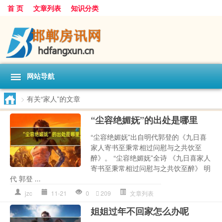
首 页
文章列表
知识分类
网站导航
>
有关“家人”的文章
“尘容绝媚妩”的出处是哪里
“尘容绝媚妩”出自明代郭登的《九日喜
家人寄书至秉常相过问慰与之共饮至
醉》。 “尘容绝媚妩”全诗 《九日喜家人
寄书至秉常相过问慰与之共饮至醉》 明
代 郭登 ...
jzc
11-21
0
209
文章列表
姐姐过年不回家怎么办呢