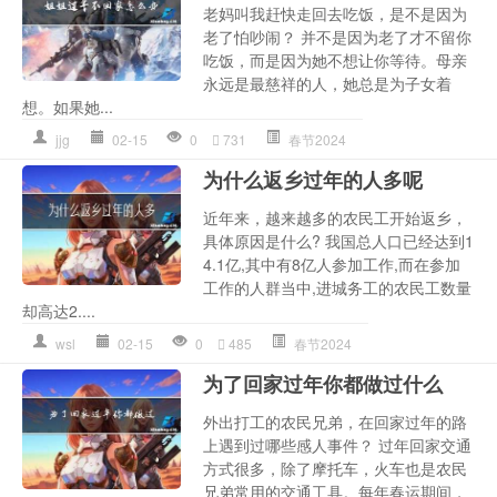
老妈叫我赶快走回去吃饭，是不是因为
老了怕吵闹？ 并不是因为老了才不留你
吃饭，而是因为她不想让你等待。母亲
永远是最慈祥的人，她总是为子女着
想。如果她...
jjg
02-15
0
731
春节2024
为什么返乡过年的人多呢
近年来，越来越多的农民工开始返乡，
具体原因是什么? 我国总人口已经达到1
4.1亿,其中有8亿人参加工作,而在参加
工作的人群当中,进城务工的农民工数量
却高达2....
wsl
02-15
0
485
春节2024
为了回家过年你都做过什么
外出打工的农民兄弟，在回家过年的路
上遇到过哪些感人事件？ 过年回家交通
方式很多，除了摩托车，火车也是农民
兄弟常用的交通工具。每年春运期间，