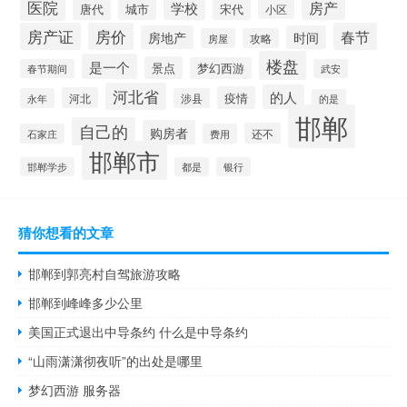
医院
房产
学校
城市
宋代
唐代
小区
房产证
房价
春节
房地产
时间
房屋
攻略
楼盘
是一个
景点
梦幻西游
春节期间
武安
河北省
的人
疫情
河北
永年
涉县
的是
邯郸
自己的
购房者
还不
石家庄
费用
邯郸市
邯郸学步
都是
银行
猜你想看的文章
邯郸到郭亮村自驾旅游攻略
邯郸到峰峰多少公里
美国正式退出中导条约 什么是中导条约
“山雨潇潇彻夜听”的出处是哪里
梦幻西游 服务器