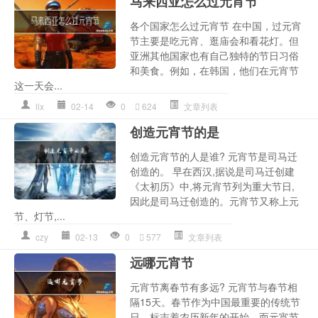
马来西亚怎么过元宵节
各个国家怎么过元宵节 在中国，过元宵
节主要是吃元宵、逛庙会和看花灯。但
亚洲其他国家也有自己独特的节日习俗
和美食。例如，在韩国，他们在元宵节
这一天会...
llx
02-14
0
624
文章列表
创造元宵节的是
创造元宵节的人是谁? 元宵节是司马迁
创造的。 早在西汉,据说是司马迁创建
《太初历》中,将元宵节列为重大节日,
因此是司马迁创造的。元宵节又称上元
节、灯节,...
czy
02-13
0
577
文章列表
远哪元宵节
元宵节离春节有多远? 元宵节与春节相
隔15天。春节作为中国最重要的传统节
日，标志着农历新年的开始，而元宵节