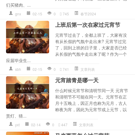
们买猪肉、...
gnx
02-15
0
745
春节2024
上班后第一次在家过元宵节
元宵节过去了，全都上班了，大家有没
有从长假的气氛中走出来? 元宵节过完
了，回到上班的日子里，大家是否已经
从长假的气氛中走出来了呢？作为一个
应届毕业生...
sbh
02-15
0
741
文章列表
元宵踏青是哪一天
什么时候元宵节和清明节同一天 元宵节
和清明节不可能在同一天。元宵节在正
月十五晚上，因正月也称为元月，古人
称夜为宵，因此为元宵节或上元节，以
赏灯、猜...
yxt
02-14
0
447
文章列表