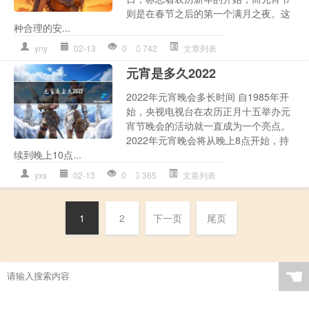
则是在春节之后的第一个满月之夜。这
种合理的安...
yny
02-13
0
742
文章列表
元宵是多久2022
2022年元宵晚会多长时间 自1985年开
始，央视电视台在农历正月十五举办元
宵节晚会的活动就一直成为一个亮点。
2022年元宵晚会将从晚上8点开始，持
续到晚上10点...
yxs
02-13
0
365
文章列表
1
2
下一页
尾页
☚