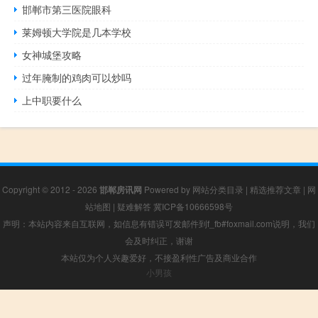
邯郸市第三医院眼科
莱姆顿大学院是几本学校
女神城堡攻略
过年腌制的鸡肉可以炒吗
上中职要什么
Copyright © 2012 - 2026
邯郸房讯网
Powered by
网站分类目录
|
精选推荐文章
|
网
站地图
|
疑难解答
冀ICP备10666598号
声明：本站内容来自互联网，如信息有错误可发邮件到f_fb#foxmail.com说明，我们
会及时纠正，谢谢
本站仅为个人兴趣爱好，不接盈利性广告及商业合作
小男孩