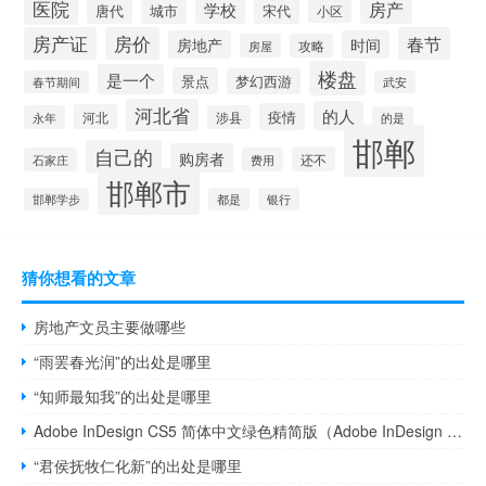
医院
房产
学校
城市
宋代
唐代
小区
房产证
房价
春节
房地产
时间
房屋
攻略
楼盘
是一个
景点
梦幻西游
春节期间
武安
河北省
的人
疫情
河北
永年
涉县
的是
邯郸
自己的
购房者
还不
石家庄
费用
邯郸市
邯郸学步
都是
银行
猜你想看的文章
房地产文员主要做哪些
“雨罢春光润”的出处是哪里
“知师最知我”的出处是哪里
Adobe InDesign CS5 简体中文绿色精简版（Adobe InDesign CS5 简体中文绿色精简版功能简介）
“君侯抚牧仁化新”的出处是哪里