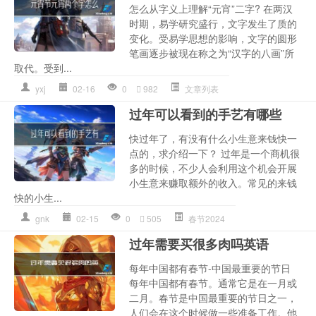
怎么从字义上理解“元宵”二字? 在两汉
时期，易学研究盛行，文字发生了质的
变化。受易学思想的影响，文字的圆形
笔画逐步被现在称之为“汉字的八画”所
取代。受到...
yxj
02-16
0
982
文章列表
过年可以看到的手艺有哪些
快过年了，有没有什么小生意来钱快一
点的，求介绍一下？ 过年是一个商机很
多的时候，不少人会利用这个机会开展
小生意来赚取额外的收入。常见的来钱
快的小生...
gnk
02-15
0
505
春节2024
过年需要买很多肉吗英语
每年中国都有春节-中国最重要的节日
每年中国都有春节。通常它是在一月或
二月。春节是中国最重要的节日之一，
人们会在这个时候做一些准备工作。他