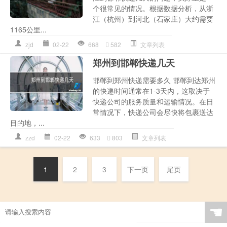
个很常见的情况。根据数据分析，从浙
江（杭州）到河北（石家庄）大约需要
1165公里...
zjd
02-22
668
582
文章列表
郑州到邯郸快递几天
邯郸到郑州快递需要多久 邯郸到达郑州
的快递时间通常在1-3天内，这取决于
快递公司的服务质量和运输情况。在日
常情况下，快递公司会尽快将包裹送达
目的地，...
zzd
02-22
633
803
文章列表
1
2
3
下一页
尾页
☚