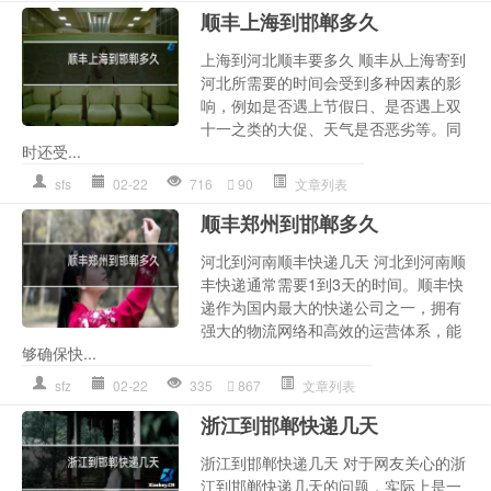
顺丰上海到邯郸多久
上海到河北顺丰要多久 顺丰从上海寄到
河北所需要的时间会受到多种因素的影
响，例如是否遇上节假日、是否遇上双
十一之类的大促、天气是否恶劣等。同
时还受...
sfs
02-22
716
90
文章列表
顺丰郑州到邯郸多久
河北到河南顺丰快递几天 河北到河南顺
丰快递通常需要1到3天的时间。顺丰快
递作为国内最大的快递公司之一，拥有
强大的物流网络和高效的运营体系，能
够确保快...
sfz
02-22
335
867
文章列表
浙江到邯郸快递几天
浙江到邯郸快递几天 对于网友关心的浙
江到邯郸快递几天的问题，实际上是一