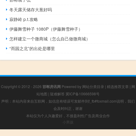
冬天露天储存大葱好吗
寂静岭 p.t.攻略
伊藤舞雪种子 1080P（伊藤舞雪种子）
怎样建立一个微商城（怎么自己做微商城）
“而园之北”的出处是哪里
Copyright © 2012 - 2026
邯郸房讯网
Powered by
网站分类目录
|
精选推荐文章
|
网
站地图
|
疑难解答
冀ICP备10666598号
声明：本站内容来自互联网，如信息有错误可发邮件到f_fb#foxmail.com说明，我们
会及时纠正，谢谢
本站仅为个人兴趣爱好，不接盈利性广告及商业合作
小男孩