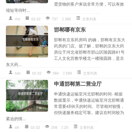
需货物的客户来说非常方便，可以有效
缩短等待时...
rhd
02-22
737
386
文章列表
邯郸哪有京东
邯郸有京东药房吗 的确，邯郸有京东大
药房的门店。据了解，邯郸的京东大药
房位于河北省邯郸市邯山区陵园路61号
工人文化宫教学楼北一楼陵园路，是京
东大药...
hdn
02-22
584
599
文章列表
申通邯郸第二营业厅
申通快递运输至河北邯郸的时间- 根据
数据显示，申通快递运输至河北邯郸通
常需要4到6天的时间。尽管相对较慢，
但快递服务稳定可靠。建议在时间较为
紧迫的情...
sth
02-22
206
25
文章列表