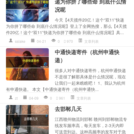
递为你拼了哪些命 到底什么情
况呢
今天【4天揽件20亿！这个“双11”快递
为你拼了哪些命 到底什么情况呢】登上了全网热搜，那么【4天揽
件20亿！这个“双11”快递为你拼了哪些命 到底什么情况呢】具...
sslake
04-21
0
970
文章列表
中通快递寄件（杭州申通快
递）
很多人对中通快递寄件，杭州申通快递
不是很了解那具体是什么情况呢，现在
让我们一起来瞧瞧吧！ 1、我认为杭州
有申通快递。 本文【中通快递寄件（杭州申通快...
zt
04-09
0
961
文章列表
去邯郸几天
江西赣州物流到邯郸 赣州到邯郸物流专
线发车频率高，每天发车，2-3天内即
可送货到达。这种高频率的发车对于急