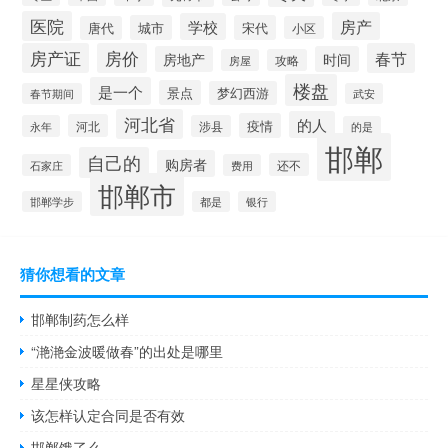
医院
房产
学校
城市
宋代
唐代
小区
房产证
房价
春节
房地产
时间
房屋
攻略
楼盘
是一个
景点
梦幻西游
春节期间
武安
河北省
的人
疫情
河北
永年
涉县
的是
邯郸
自己的
购房者
还不
石家庄
费用
邯郸市
邯郸学步
都是
银行
猜你想看的文章
邯郸制药怎么样
“滟滟金波暖做春”的出处是哪里
星星侠攻略
该怎样认定合同是否有效
邯郸饿了么