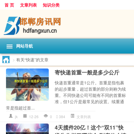
首 页
文章列表
知识分类
网站导航
>
有关“快递”的文章
寄快递首重一般是多少公斤
快递首重通常是1公斤。首重是指包裹
的起步重量，超过首重的部分则称为续
重。不同快递公司可能有不同的首重标
准，但1公斤是最常见的设置。续重通
常是指超过首...
jk
12-26
0
384
文章列表
4天揽件20亿！这个“双11”快