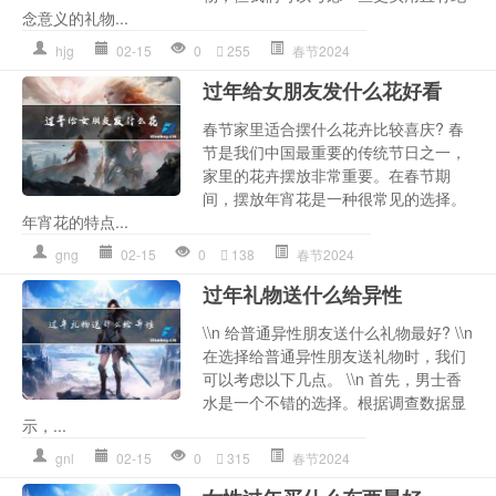
念意义的礼物...
hjg
02-15
0
255
春节2024
过年给女朋友发什么花好看
春节家里适合摆什么花卉比较喜庆? 春
节是我们中国最重要的传统节日之一，
家里的花卉摆放非常重要。在春节期
间，摆放年宵花是一种很常见的选择。
年宵花的特点...
gng
02-15
0
138
春节2024
过年礼物送什么给异性
\\n 给普通异性朋友送什么礼物最好? \\n
在选择给普通异性朋友送礼物时，我们
可以考虑以下几点。 \\n 首先，男士香
水是一个不错的选择。根据调查数据显
示，...
gnl
02-15
0
315
春节2024