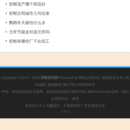
邯郸流产哪个医院好
邯郸文明城市几号结束
鹦鹉冬天最怕什么水
元宵节能送邻居元宵吗
邯郸有哪些厂子在招工
Copyright © 2012 - 2026
邯郸房讯网
Powered by
网站分类目录
|
精选推荐文章
|
网
站地图
|
疑难解答
冀ICP备10666598号
声明：本站内容来自互联网，如信息有错误可发邮件到f_fb#foxmail.com说明，我们
会及时纠正，谢谢
本站仅为个人兴趣爱好，不接盈利性广告及商业合作
小男孩