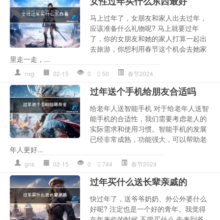
女性过年买什么东西最好
马上过年了，女朋友和家人出去过年，
应该准备什么礼物呢? 马上就要过年
了，你的女朋友和她的家人打算一起出
去旅游，你想利用春节这个机会去她家
里走一走，...
nxg
02-15
0
50
春节2024
过年送个手机给朋友合适吗
给老年人送智能手机 对于给老年人送智
能手机的合适性，我们需要考虑老人的
实际需求和使用习惯。智能手机的发展
已经非常成熟，功能强大，可以帮助老
年人更好...
gns
02-15
0
744
春节2024
过年买什么送长辈亲戚的
快过年了，送爷爷奶奶、外公外婆什么
好呢? 注定也是一个好的青年。我觉得
在年来临的时候,不管买什么,先来到爷