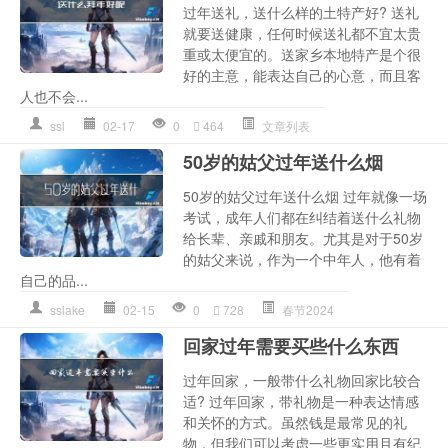
过年送礼，送什么样的土特产好? 送礼
就要送健康，任何时候送礼都不宜太贵
重或太便宜的。送家乡本地特产是个很
好的主意，能表达自己的心意，而且客
人也不会...
ssl
02-17
0
464
文章列表
50岁的姑父过年送什么烟
50岁的姑父过年送什么烟 过年就像一场
考试，成年人们都在纠结着送什么礼物
给长辈、亲戚和朋友。尤其是对于50岁
的姑父来说，作为一个中年人，他有着
自己的品...
sslake
02-15
0
728
春节2024
回家过年需要买些什么东西
过年回家，一般带什么礼物回家比较合
适? 过年回家，带礼物是一种表达情感
和关怀的方式。虽然钱是最常见的礼
物，但我们可以考虑一些更实用且有纪