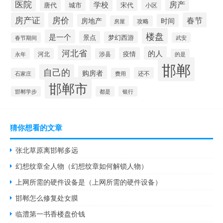
医院
房产
学校
城市
宋代
唐代
小区
房产证
房价
春节
房地产
时间
房屋
攻略
楼盘
是一个
景点
梦幻西游
春节期间
武安
河北省
的人
疫情
河北
永年
涉县
的是
邯郸
自己的
购房者
还不
石家庄
费用
邯郸市
邯郸学步
都是
银行
猜你想看的文章
张北草原离邯郸多远
幻想纹章全人物（幻想纹章如何解锁人物）
上网所需的硬件设备是（上网所需的硬件设备）
邯郸怎么修复处女膜
临澧第一书香楼盘价钱