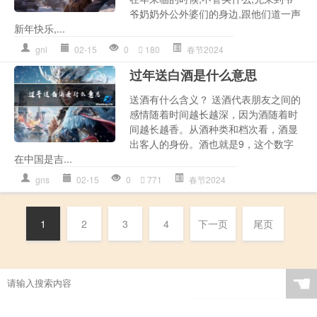
爷奶奶外公外婆们的身边,跟他们道一声
新年快乐,...
gnl
02-15
0
180
春节2024
过年送白酒是什么意思
送酒有什么含义？ 送酒代表朋友之间的
感情随着时间越长越深，因为酒随着时
间越长越香。从酒种类和档次看，酒显
出客人的身份。酒也就是9，这个数字
在中国是吉...
gns
02-15
0
771
春节2024
1
2
3
4
下一页
尾页
☚