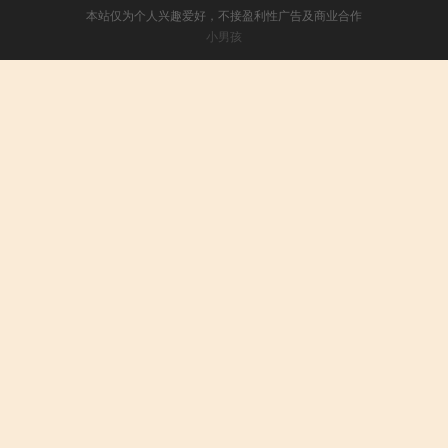
本站仅为个人兴趣爱好，不接盈利性广告及商业合作
小男孩