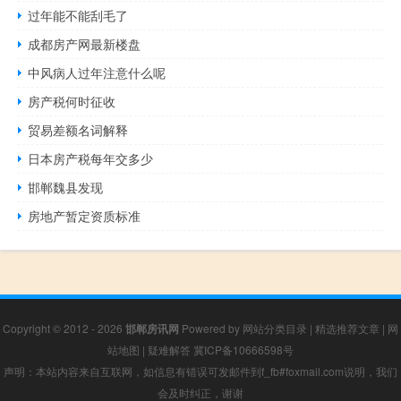
过年能不能刮毛了
成都房产网最新楼盘
中风病人过年注意什么呢
房产税何时征收
贸易差额名词解释
日本房产税每年交多少
邯郸魏县发现
房地产暂定资质标准
Copyright © 2012 - 2026
邯郸房讯网
Powered by
网站分类目录
|
精选推荐文章
|
网
站地图
|
疑难解答
冀ICP备10666598号
声明：本站内容来自互联网，如信息有错误可发邮件到f_fb#foxmail.com说明，我们
会及时纠正，谢谢