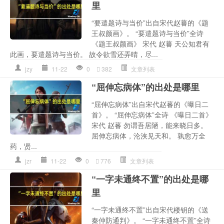
里
“要遣题诗与当价”出自宋代赵蕃的《题
王叔颜画》。 “要遣题诗与当价”全诗
《题王叔颜画》 宋代 赵蕃 天公知君有
此画，要遣题诗与当价。 故令欲雪还弄晴，尽...
jzy
11-22
0
382
文章列表
“屈伸忘病体”的出处是哪里
“屈伸忘病体”出自宋代赵蕃的《曝日二
首》。 “屈伸忘病体”全诗 《曝日二首》
宋代 赵蕃 勿谓吾居陋，能来晓日多。
屈伸忘病体，沦浃见天和。 孰愈万全
药，贤...
jzr
11-22
0
776
文章列表
“一字未通终不置”的出处是哪
里
“一字未通终不置”出自宋代楼钥的《送
秦仲防通判》。 “一字未通终不置”全诗