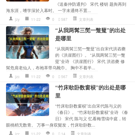
《送秦仲防通判》 宋代 楼钥 题舆再到
海东涯，嗜学深於入幕时。 一字未通终不置...
jzy
11-22
0
587
文章列表
“从我两髯三髧一蹩躠”的出处
是哪里
“从我两髯三髧一蹩躠”出自宋代洪咨夔
的《洪崖图行》。 “从我两髯三髧一蹩
躠”全诗 《洪崖图行》 宋代 洪咨夔 修
髯危肩老仙人，布袍革带乌靴巾。 胸中不着半...
jzc
11-22
0
567
文章列表
“竹床欹卧数窗棂”的出处是哪
里
“竹床欹卧数窗棂”出自宋代陈与义的
《春日》。 “竹床欹卧数窗棂”全诗 《春
日》 宋代 陈与义 忆看梅雪缟中庭，转
眼桃梢无数青。 万事一身双鬓发，竹床欹卧数...
jzz
11-22
0
14
文章列表