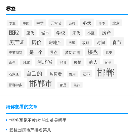
标签
冬天
中学
元宵节
北京
中国
冬季
专业
公司
医院
房产
学校
城市
宋代
唐代
小区
房产证
房价
春节
房地产
时间
房屋
攻略
楼盘
是一个
景点
梦幻西游
春节期间
武安
河北省
的人
疫情
河北
永年
涉县
的是
邯郸
自己的
购房者
还不
石家庄
费用
邯郸市
邯郸学步
都是
银行
猜你想看的文章
“桓将军见不教吹”的出处是哪里
碧桂园房地产排名第几