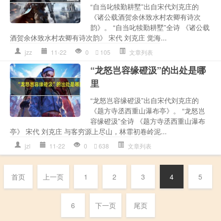
“自当叱犊勤耕墅”出自宋代刘克庄的
《诸公载酒贺余休致水村农卿有诗次
韵》。 “自当叱犊勤耕墅”全诗 《诸公载
酒贺余休致水村农卿有诗次韵》 宋代 刘克庄 觉海...
jzz
11-22
0
105
文章列表
“龙怒岂容缘磴汲”的出处是哪
里
“龙怒岂容缘磴汲”出自宋代刘克庄的
《题方寺丞西重山瀑布亭》。 “龙怒岂
容缘磴汲”全诗 《题方寺丞西重山瀑布
亭》 宋代 刘克庄 与客穷源上尽山，林霏初卷岭泥...
jzl
11-22
0
638
文章列表
首页
上一页
1
2
3
4
5
6
下一页
尾页