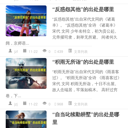
“反惑怨其他”的出处是哪里
“反惑怨其他”出自宋代文同的《诸葛
丰》。 “反惑怨其他”全诗 《诸葛丰》
宋代 文同 少年名特立，初为贡公起。
元帝擢司隶，刺举无所避。 间者何久
阔，京师语...
jzf
11-22
0
439
文章列表
“积雨无所诣”的出处是哪里
“积雨无所诣”出自宋代文同的《雨喜客
过》。 “积雨无所诣”全诗 《雨喜客过》
宋代 文同 积雨无所诣，十日不出屋。
故人念端居，牢落如槁木。 高轩过穷
巷，下...
jzj
11-22
0
968
文章列表
“自当叱犊勤耕墅”的出处是哪
里