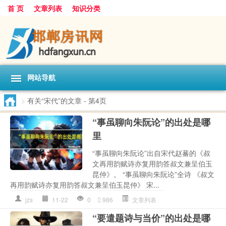
首 页
文章列表
知识分类
网站导航
>
有关“宋代”的文章
- 第4页
“事虽聊向朱阮论”的出处是哪
里
“事虽聊向朱阮论”出自宋代赵蕃的《叔
文再用韵赋诗亦复用韵答叔文兼呈伯玉
昆仲》。 “事虽聊向朱阮论”全诗 《叔文
再用韵赋诗亦复用韵答叔文兼呈伯玉昆仲》 宋...
jzs
11-22
0
986
文章列表
“要遣题诗与当价”的出处是哪