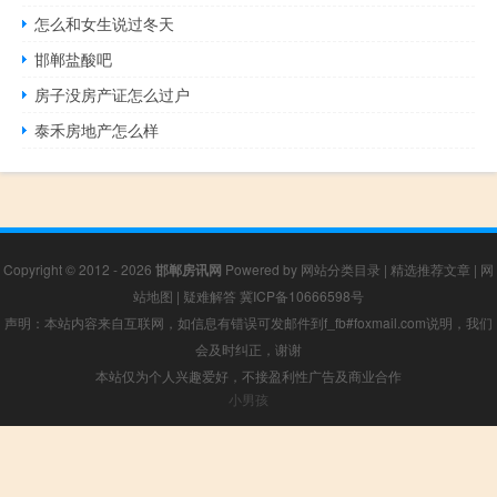
怎么和女生说过冬天
邯郸盐酸吧
房子没房产证怎么过户
泰禾房地产怎么样
Copyright © 2012 - 2026
邯郸房讯网
Powered by
网站分类目录
|
精选推荐文章
|
网
站地图
|
疑难解答
冀ICP备10666598号
声明：本站内容来自互联网，如信息有错误可发邮件到f_fb#foxmail.com说明，我们
会及时纠正，谢谢
本站仅为个人兴趣爱好，不接盈利性广告及商业合作
小男孩