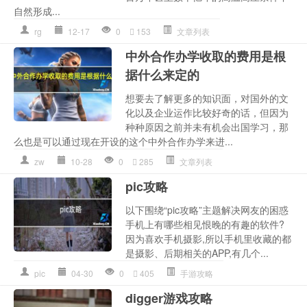
自然形成...
rg
12-17
0
153
文章列表
中外合作办学收取的费用是根
据什么来定的
想要去了解更多的知识面，对国外的文
化以及企业运作比较好奇的话，但因为
种种原因之前并未有机会出国学习，那
么也是可以通过现在开设的这个中外合作办学来进...
zw
10-28
0
285
文章列表
pic攻略
以下围绕“pic攻略”主题解决网友的困惑
手机上有哪些相见恨晚的有趣的软件?
因为喜欢手机摄影,所以手机里收藏的都
是摄影、后期相关的APP,有几个...
pic
04-30
0
405
手游攻略
digger游戏攻略