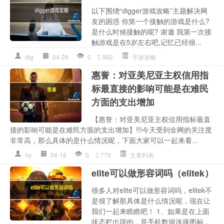
以下围绕“digger游戏攻略”主题解决网
友的困惑 你第一个接触的游戏是什么?
是什么时候接触的呢? 谢邀 我第一次接
触游戏是在5岁左右吧,记忆已经很...
dig
04-28
0
882
手游攻略
惠誉：对亚美尼亚主权信用指
标最直接的影响可能是在难民
方面的支出增加
【惠誉：对亚美尼亚主权信用指标最直
接的影响可能是在难民方面的支出增加】!!!今天受到全网的关注度
非常高，那么具体的是什么情况呢，下面大家可以一起来看...
hy
04-16
0
779
文章列表
elite可以做形容词吗（elitek）
很多人对elite可以做形容词吗，elitek不
是很了解那具体是什么情况呢，现在让
我们一起来瞧瞧吧！ 1、如果是在上面
状态栏出现的，是手机数据连接图标，