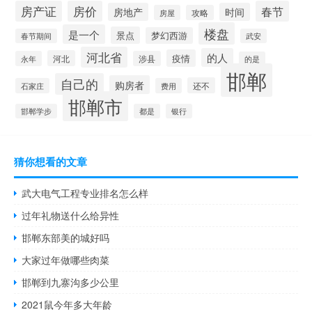
房产证
房价
春节
房地产
时间
房屋
攻略
楼盘
是一个
景点
梦幻西游
春节期间
武安
河北省
的人
疫情
河北
永年
涉县
的是
邯郸
自己的
购房者
还不
石家庄
费用
邯郸市
邯郸学步
都是
银行
猜你想看的文章
武大电气工程专业排名怎么样
过年礼物送什么给异性
邯郸东部美的城好吗
大家过年做哪些肉菜
邯郸到九寨沟多少公里
2021鼠今年多大年龄