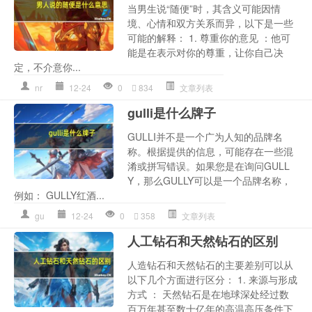
当男生说“随便”时，其含义可能因情
境、心情和双方关系而异，以下是一些
可能的解释： 1. 尊重你的意见 ：他可
能是在表示对你的尊重，让你自己决
定，不介意你...
nr
12-24
0
834
文章列表
gulli是什么牌子
GULLI并不是一个广为人知的品牌名
称。根据提供的信息，可能存在一些混
淆或拼写错误。如果您是在询问GULL
Y，那么GULLY可以是一个品牌名称，
例如： GULLY红酒...
gu
12-24
0
358
文章列表
人工钻石和天然钻石的区别
人造钻石和天然钻石的主要差别可以从
以下几个方面进行区分： 1. 来源与形成
方式 ： 天然钻石是在地球深处经过数
百万年甚至数十亿年的高温高压条件下