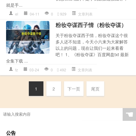
就是手...
el
04-11
0
929
文章列表
粉妆夺谋西子情（粉妆夺谋）
关于粉妆夺谋西子情，粉妆夺谋这个很
多人还不知道，今天小六来为大家解答
以上的问题，现在让我们一起来看看
吧！ 1、《粉妆夺谋》百度网盘txt 最新
全集下载 ...
fz
03-24
0
492
文章列表
1
2
下一页
尾页
☚
公告