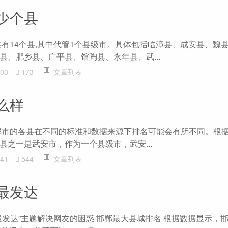
少个县
共有14个县,其中代管1个县级市。具体包括临漳县、成安县、魏
县、肥乡县、广平县、馆陶县、永年县、武...
03
173
文章列表
么样
郸市的各县在不同的标准和数据来源下排名可能会有所不同。根
县之一是武安市，作为一个县级市，武安...
41
544
文章列表
最发达
最发达”主题解决网友的困惑 邯郸最大县城排名 根据数据显示，