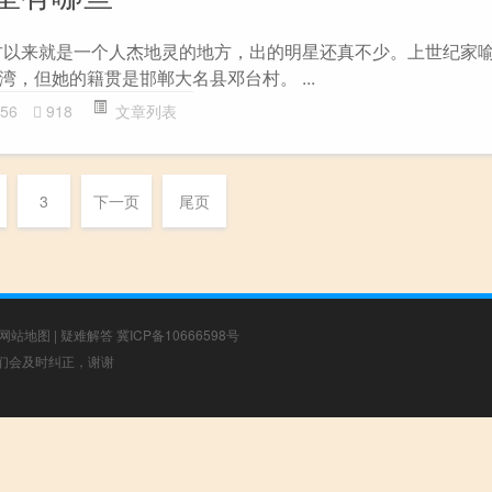
古以来就是一个人杰地灵的地方，出的明星还真不少。上世纪家
，但她的籍贯是邯郸大名县邓台村。 ...
56
918
文章列表
3
下一页
尾页
网站地图
|
疑难解答
冀ICP备10666598号
，我们会及时纠正，谢谢