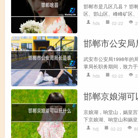
邯郸市是几区几县？ 邯
区、邯山区、峰峰矿区、
hds
02-22
2
邯郸市公安局
武安市公安局1998年的
掌局长职务期间，致力于
hds
02-22
2
邯郸京娘湖可
京娘湖，响堂山，娲皇宫
下京娘湖、响堂山和娲皇
hdj
02-22
8