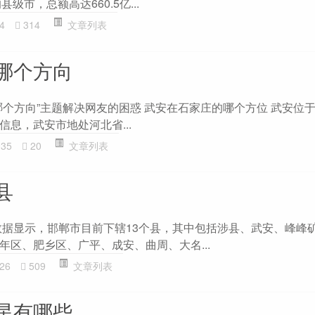
级市，总额高达660.5亿...
4
314
文章列表
哪个方向
哪个方向”主题解决网友的困惑 武安在石家庄的哪个方位 武安位
息，武安市地处河北省...
935
20
文章列表
县
数据显示，邯郸市目前下辖13个县，其中包括涉县、武安、峰峰
年区、肥乡区、广平、成安、曲周、大名...
26
509
文章列表
星有哪些