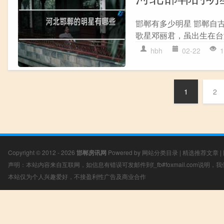
邯郸有多少明星 邯郸自
歌星邓丽君，虽出生在台湾
hbh
02-22
1
1
2
Copyright © 2012 - 2026
邯郸房讯网
Powered by
网站分类目录
|
精选推荐文章
|
声明：本站内容来自互联网，如信息有错误可发邮件到f_fb#foxmail.com说明
本站仅为个人兴趣爱好，不接盈利性广告及商业合作