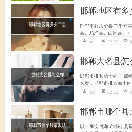
邯郸地区有多
邯郸市有几个县 邯郸市
县、鸡泽县、曲周县、邱
hdd
02-22
8
邯郸大名县怎
邯郸市排名前十的县 邯
来看，邯郸市排名前十的
hdd
02-22
8
邯郸市哪个县
以下围绕“邯郸市哪个县