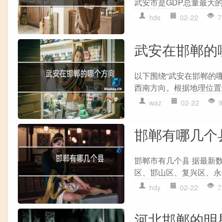
武安市是GDP总量最大的县
hds
02-22
7
武安在邯郸的
以下围绕“武安在邯郸的
西南方向。根据地理位置信
waz
02-22
邯郸有哪几个
邯郸市有几个县 据最新
区、邯山区、复兴区、永
hdy
02-22
7
河北邯郸的明