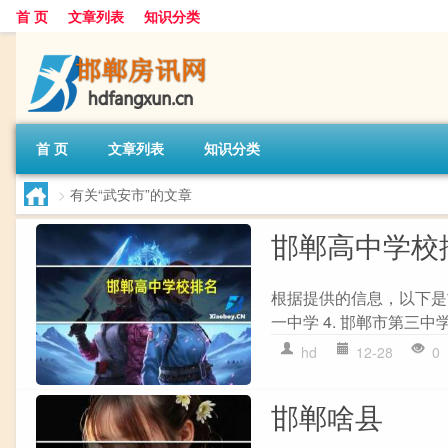
首 页
文章列表
知识分类
首 页
文章列表
知识分类
>
有关“武安市”的文章
邯郸高中学校
根据提供的信息，以下是邯郸
一中学 4. 邯郸市第三中学 
hd
12-28
0
邯郸啥县