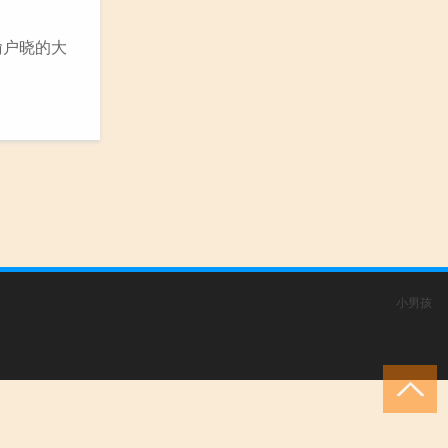
喻户晓的大
小男孩