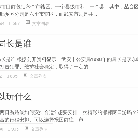
郸市目前包括六个市辖区、一个县级市和十一个县。其中，丛台
肥乡区分别是六个市辖区，而武安市则是县...
94
587
文章列表
局长是谁
局长是谁 根据公开资料显示，武安市公安局1998年的局长是李
打击犯罪、维护社会稳定，取得了一定的...
2
835
文章列表
以玩什么
两日游路线如何安排合适? 想要安排一次精彩的邯郸两日游吗？
宫的行程安排。可以选择报团前往，市...
80
905
文章列表