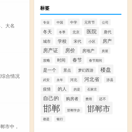
标签
中学
元宵节
中国
专业
公司
县、大名
医院
冬天
北京
唐代
冬季
房产
学校
城市
宋代
小区
房产证
房价
房地产
房屋
春节
时间
攻略
春节期间
楼盘
是一个
景点
梦幻西游
据综合情况
河北省
河北
永年
涉县
武安
的人
疫情
石家庄
的是
自己的
购房者
还不
费用
邯郸
邯郸市
邯郸学步
都是
银行
邯郸市中，