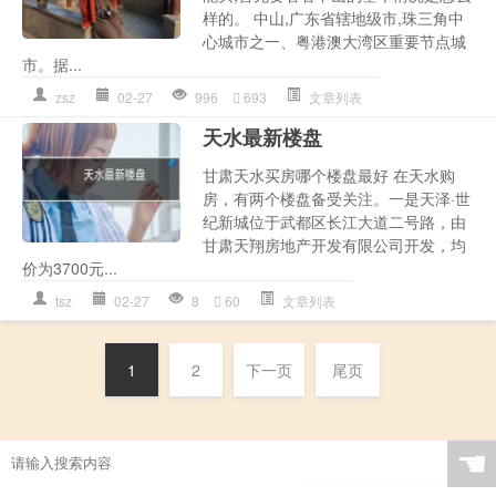
样的。 中山,广东省辖地级市,珠三角中
心城市之一、粤港澳大湾区重要节点城
市。据...
zsz
02-27
996
693
文章列表
天水最新楼盘
甘肃天水买房哪个楼盘最好 在天水购
房，有两个楼盘备受关注。一是天泽·世
纪新城位于武都区长江大道二号路，由
甘肃天翔房地产开发有限公司开发，均
价为3700元...
tsz
02-27
8
60
文章列表
1
2
下一页
尾页
☚