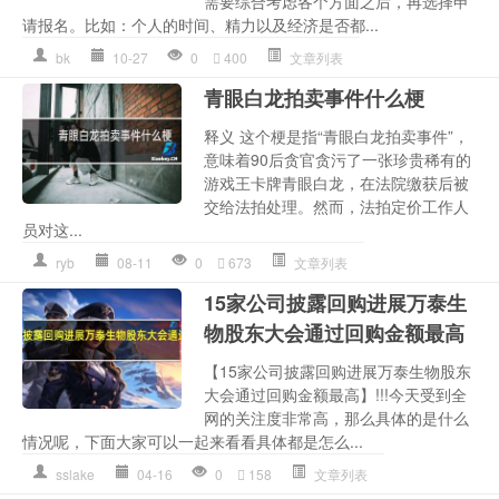
需要综合考虑各个方面之后，再选择申
请报名。比如：个人的时间、精力以及经济是否都...
bk
10-27
0
400
文章列表
青眼白龙拍卖事件什么梗
释义 这个梗是指“青眼白龙拍卖事件”，
意味着90后贪官贪污了一张珍贵稀有的
游戏王卡牌青眼白龙，在法院缴获后被
交给法拍处理。然而，法拍定价工作人
员对这...
ryb
08-11
0
673
文章列表
15家公司披露回购进展万泰生
物股东大会通过回购金额最高
【15家公司披露回购进展万泰生物股东
大会通过回购金额最高】!!!今天受到全
网的关注度非常高，那么具体的是什么
情况呢，下面大家可以一起来看看具体都是怎么...
sslake
04-16
0
158
文章列表