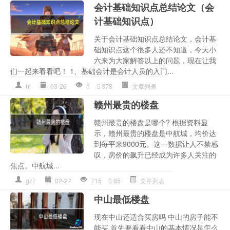
会计基础知识点总结论文（会
计基础知识点）
关于会计基础知识点总结论文，会计基
础知识点这个很多人还不知道，今天小
六来为大家解答以上的问题，现在让我
们一起来看看吧！ 1、基础会计是会计人员的入门...
hj
03-26
0
378
文章列表
赣州最贵的楼盘
赣州最贵的楼盘是哪个? 根据资料显
示，赣州最贵的楼盘是中航城，均价达
到每平米9000元。这一数据让人不禁感
叹，房价的飙升已经成为许多人关注的
焦点。中航城...
gzz
02-27
715
85
文章列表
中山最低楼盘
现在中山还适合买房吗 中山的房子能不
能买,首先要看看中山的基本情况是怎么