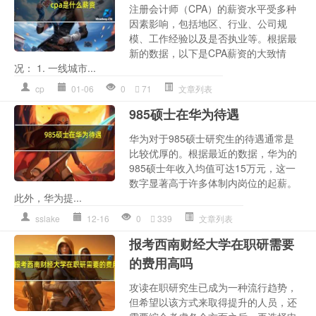
注册会计师（CPA）的薪资水平受多种
因素影响，包括地区、行业、公司规
模、工作经验以及是否执业等。根据最
新的数据，以下是CPA薪资的大致情
况： 1. 一线城市...
cp
01-06
0
71
文章列表
985硕士在华为待遇
华为对于985硕士研究生的待遇通常是
比较优厚的。根据最近的数据，华为的
985硕士年收入均值可达15万元，这一
数字显著高于许多体制内岗位的起薪。
此外，华为提...
sslake
12-16
0
339
文章列表
报考西南财经大学在职研需要
的费用高吗
攻读在职研究生已成为一种流行趋势，
但希望以该方式来取得提升的人员，还