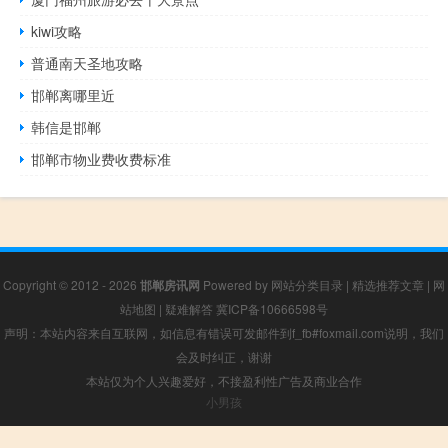
kiwi攻略
普通南天圣地攻略
邯郸离哪里近
韩信是邯郸
邯郸市物业费收费标准
Copyright © 2012 - 2026
邯郸房讯网
Powered by
网站分类目录
|
精选推荐文章
|
网
站地图
|
疑难解答
冀ICP备10666598号
声明：本站内容来自互联网，如信息有错误可发邮件到f_fb#foxmail.com说明，我们
会及时纠正，谢谢
本站仅为个人兴趣爱好，不接盈利性广告及商业合作
小男孩