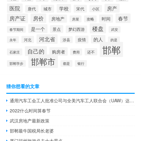
医院
房产
学校
城市
宋代
唐代
小区
房产证
房价
春节
房地产
时间
房屋
攻略
楼盘
是一个
景点
梦幻西游
春节期间
武安
河北省
的人
疫情
河北
永年
涉县
的是
邯郸
自己的
购房者
还不
石家庄
费用
邯郸市
邯郸学步
都是
银行
猜你想看的文章
通用汽车工会工人批准公司与全美汽车工人联合会（UAW）达成的临时劳资协议
2022什么时间算春节
武汉房地产最新政策
邯郸最牛国税局长老婆
厦门福州旅游必去十大景点