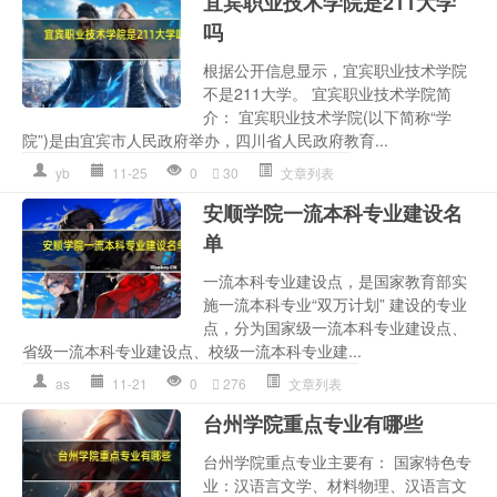
宜宾职业技术学院是211大学
吗
根据公开信息显示，宜宾职业技术学院
不是211大学。 宜宾职业技术学院简
介： 宜宾职业技术学院(以下简称“学
院”)是由宜宾市人民政府举办，四川省人民政府教育...
yb
11-25
0
30
文章列表
安顺学院一流本科专业建设名
单
一流本科专业建设点，是国家教育部实
施一流本科专业“双万计划” 建设的专业
点，分为国家级一流本科专业建设点、
省级一流本科专业建设点、校级一流本科专业建...
as
11-21
0
276
文章列表
台州学院重点专业有哪些
台州学院重点专业主要有： 国家特色专
业：汉语言文学、材料物理、汉语言文