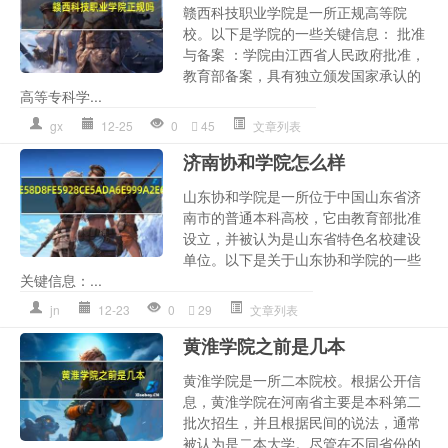
赣西科技职业学院是一所正规高等院
校。以下是学院的一些关键信息： 批准
与备案 ：学院由江西省人民政府批准，
教育部备案，具有独立颁发国家承认的
高等专科学...
gx
12-25
0
45
文章列表
济南协和学院怎么样
山东协和学院是一所位于中国山东省济
南市的普通本科高校，它由教育部批准
设立，并被认为是山东省特色名校建设
单位。以下是关于山东协和学院的一些
关键信息：...
jn
12-23
0
29
文章列表
黄淮学院之前是几本
黄淮学院是一所二本院校。根据公开信
息，黄淮学院在河南省主要是本科第二
批次招生，并且根据民间的说法，通常
被认为是二本大学。尽管在不同省份的