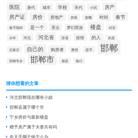
医院
房产
学校
城市
宋代
唐代
小区
房产证
房价
春节
房地产
时间
房屋
攻略
楼盘
是一个
景点
梦幻西游
春节期间
武安
河北省
的人
疫情
河北
永年
涉县
的是
邯郸
自己的
购房者
还不
石家庄
费用
邯郸市
邯郸学步
都是
银行
猜你想看的文章
河北邯郸现在哪有小姐
邯郸县属于哪个市
宁乡房价与最新楼盘
赠予房产属于夫妻共有吗
冬天手脚干燥怎么办