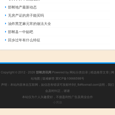
邯郸地产最新动态
无房产证的房子能买吗
油炸黑芝麻元宵的做法大全
邯郸县一中贴吧
回乡过年有什么特征
Copyright © 2012 - 2026
邯郸房讯网
Powered by
网站分类目录
|
精选推荐文章
|
网
站地图
|
疑难解答
冀ICP备10666598号
声明：本站内容来自互联网，如信息有错误可发邮件到f_fb#foxmail.com说明，我们
会及时纠正，谢谢
本站仅为个人兴趣爱好，不接盈利性广告及商业合作
小男孩