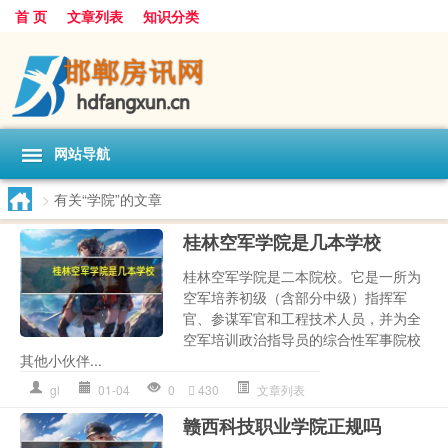
首 页
文章列表
知识分类
网站导航
>
有关“学院”的文章
桂林空军学院是几本学校
桂林空军学院是二本院校。它是一所为
空军培养初级（含部分中级）指挥军
官、参谋军官和工程技术人员，并为全
空军培训政治指导员的综合性军事院校
其他小伙伴...
gl
01-04
0
430
文章列表
赣西科技职业学院正规吗