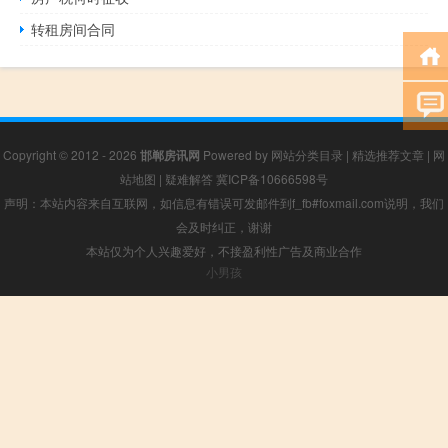
转租房间合同
Copyright © 2012 - 2026
邯郸房讯网
Powered by
网站分类目录
|
精选推荐文章
|
网
站地图
|
疑难解答
冀ICP备10666598号
声明：本站内容来自互联网，如信息有错误可发邮件到f_fb#foxmail.com说明，我们
会及时纠正，谢谢
本站仅为个人兴趣爱好，不接盈利性广告及商业合作
小男孩