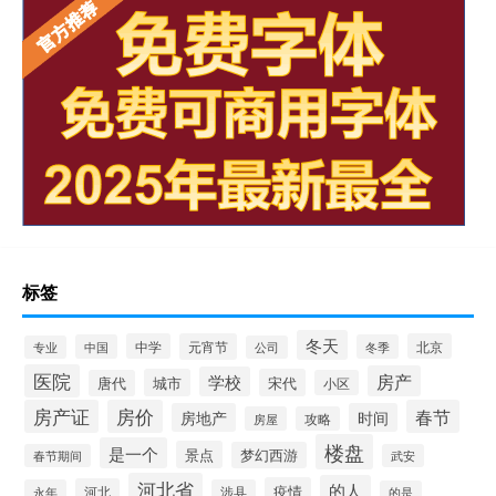
标签
冬天
中学
元宵节
北京
中国
冬季
专业
公司
医院
房产
学校
城市
宋代
唐代
小区
房产证
房价
春节
房地产
时间
房屋
攻略
楼盘
是一个
景点
梦幻西游
春节期间
武安
河北省
的人
疫情
河北
永年
涉县
的是