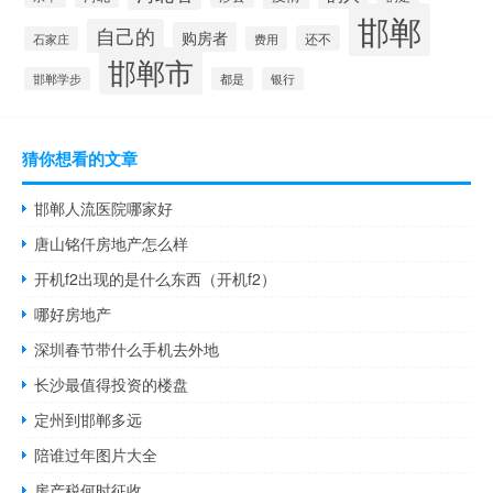
邯郸
自己的
购房者
还不
石家庄
费用
邯郸市
邯郸学步
都是
银行
猜你想看的文章
邯郸人流医院哪家好
唐山铭仟房地产怎么样
开机f2出现的是什么东西（开机f2）
哪好房地产
深圳春节带什么手机去外地
长沙最值得投资的楼盘
定州到邯郸多远
陪谁过年图片大全
房产税何时征收