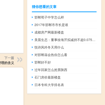
猜你想看的文章
邯郸荀子中学怎么样
2017年邯郸市市长是谁
成都房产网最新楼盘
美晨生态：董事徐海芹拟减持不超0.0759%公司股份
悦诗风吟冬天用什么
对邯郸庙会热你怎么看
下一篇
邯郸好不好
管理的含义
过年回家怎么抢票陕西
石门房价最新楼盘
日本专科大学排名表