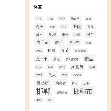
标签
中学
元宵节
中国
专业
公司
医院
冬天
北京
唐代
冬季
房产
学校
城市
宋代
小区
房产证
房价
房地产
房屋
春节
时间
攻略
春节期间
楼盘
是一个
景点
梦幻西游
河北省
河北
永年
涉县
武安
的人
疫情
石家庄
的是
自己的
购房者
还不
费用
邯郸
邯郸市
邯郸学步
都是
银行