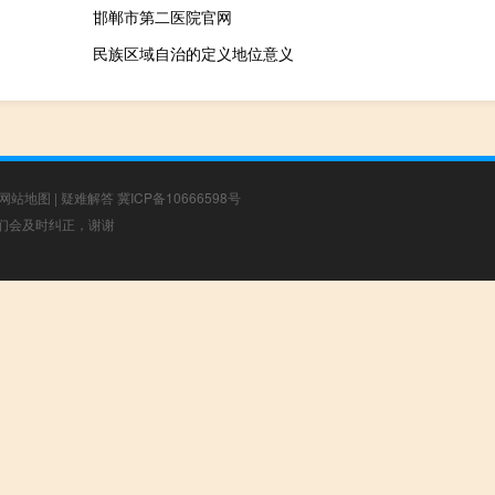
邯郸市第二医院官网
民族区域自治的定义地位意义
网站地图
|
疑难解答
冀ICP备10666598号
，我们会及时纠正，谢谢