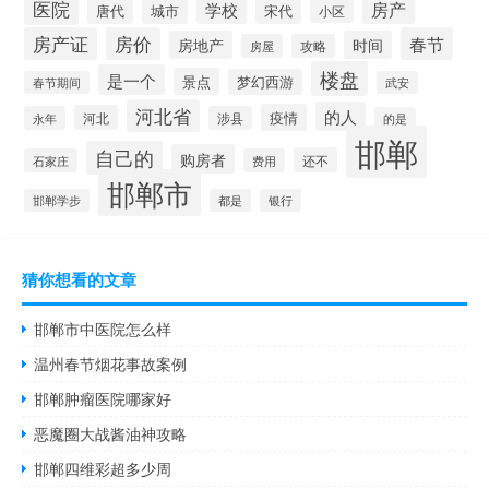
医院
房产
学校
城市
宋代
唐代
小区
房产证
房价
春节
房地产
时间
房屋
攻略
楼盘
是一个
景点
梦幻西游
春节期间
武安
河北省
的人
疫情
河北
永年
涉县
的是
邯郸
自己的
购房者
还不
石家庄
费用
邯郸市
邯郸学步
都是
银行
猜你想看的文章
邯郸市中医院怎么样
温州春节烟花事故案例
邯郸肿瘤医院哪家好
恶魔圈大战酱油神攻略
邯郸四维彩超多少周