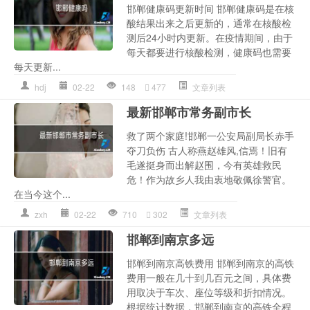
邯郸健康码更新时间 邯郸健康码是在核
酸结果出来之后更新的，通常在核酸检
测后24小时内更新。在疫情期间，由于
每天都要进行核酸检测，健康码也需要
每天更新...
hdj
02-22
148
477
文章列表
最新邯郸市常务副市长
救了两个家庭!邯郸一公安局副局长赤手
夺刀负伤 古人称燕赵雄风,信焉！旧有
毛遂挺身而出解赵围，今有英雄救民
危！作为故乡人我由衷地敬佩徐警官。
在当今这个...
zxh
02-22
710
302
文章列表
邯郸到南京多远
邯郸到南京高铁费用 邯郸到南京的高铁
费用一般在几十到几百元之间，具体费
用取决于车次、座位等级和折扣情况。
根据统计数据，邯郸到南京的高铁全程