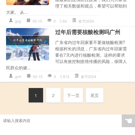
理了相关数据和观点，希望可以帮助到
大家。 从...
gxg
02-15
0
64
春节2024
过年后需要核酸检测吗广州
广东省内过年回家要不要做核酸检测?
根据村长的消息，广东省内过年回家需
要在7天内进行核酸检测。这样的要求
可以有效控制疫情传播的风险，保障人
民群众的健...
gnh
02-15
0
813
春节2024
1
2
下一页
尾页
☚