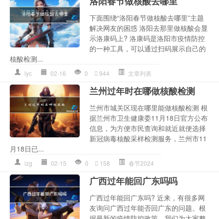
洛阳春节做核酸去哪里
下面围绕“洛阳春节做核酸去哪里”主题
解决网友的困惑 洛阳去那里做核酸会显
示洛康码上? 洛康码是洛阳市疫情防控
的一种工具，可以通过扫码展示自己的
核酸检测...
lyc
02-16
0
944
文章列表
兰州过年时在哪做核酸检测
兰州市城关区现在哪里能做核酸检测 根
据兰州市卫生健康委11月18日官方公布
信息，为方便市民查询和就近就便选择
新冠病毒核酸采样检测服务，兰州市11
月18日已...
lzg
02-15
0
158
春节2024
广西过年能回广东吗吗
广西过年能回广东吗? 近来，有很多网
友询问广西过年能否回广东的问题。根
据最新的疫情防控政策，我们为大家整