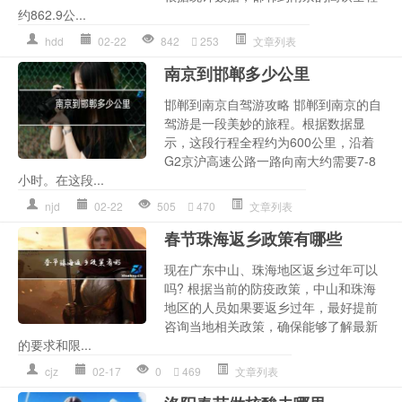
约862.9公...
hdd
02-22
842
253
文章列表
南京到邯郸多少公里
邯郸到南京自驾游攻略 邯郸到南京的自
驾游是一段美妙的旅程。根据数据显
示，这段行程全程约为600公里，沿着
G2京沪高速公路一路向南大约需要7-8
小时。在这段...
njd
02-22
505
470
文章列表
春节珠海返乡政策有哪些
现在广东中山、珠海地区返乡过年可以
吗? 根据当前的防疫政策，中山和珠海
地区的人员如果要返乡过年，最好提前
咨询当地相关政策，确保能够了解最新
的要求和限...
cjz
02-17
0
469
文章列表