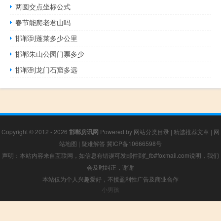
两圆交点坐标公式
春节能爬老君山吗
邯郸到蓬莱多少公里
邯郸朱山公园门票多少
邯郸到龙门石窟多远
Copyright © 2012 - 2026
邯郸房讯网
Powered by
网站分类目录
|
精选推荐文章
|
网
站地图
|
疑难解答
冀ICP备10666598号
声明：本站内容来自互联网，如信息有错误可发邮件到f_fb#foxmail.com说明，我们
会及时纠正，谢谢
本站仅为个人兴趣爱好，不接盈利性广告及商业合作
小男孩