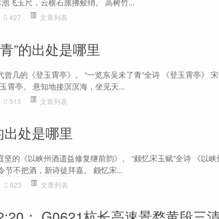
池飞玉尺，云横石廪拂鲛绡。 高树竹...
427
文章列表
了青”的出处是哪里
代曾几的《登玉霄亭》。 “一览东吴未了青”全诗 《登玉霄亭》 宋
霄亭。 悬知地接溟溟海，坐见天...
513
文章列表
的出处是哪里
庭坚的《以峡州酒遗益修复继前韵》。 “颇忆宋玉赋”全诗 《以
令节不把酒，新诗徒拜嘉。 颇忆宋...
623
文章列表
8 12:20： G0621杭长高速景婺黄段