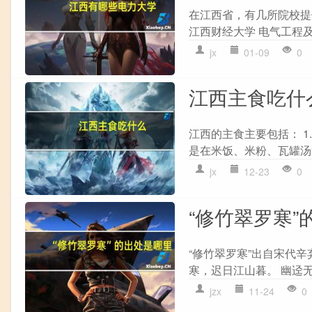
在江西省，有几所院校提供
江西财经大学 电气工程及其
jx
01-09
0
江西主食吃什
江西的主食主要包括： 
是在米饭、米粉、瓦罐汤等多
jx
12-23
0
“修竹翠罗寒”
“修竹翠罗寒”出自宋代辛
寒，迟日江山暮。 幽迳无
jzx
11-24
0