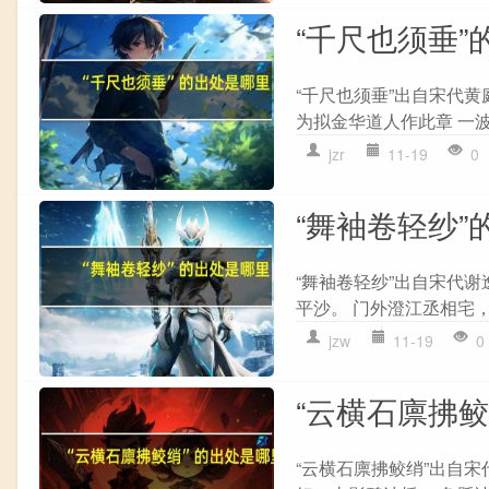
“千尺也须垂”
“千尺也须垂”出自宋代黄
为拟金华道人作此章 一波
jzr
11-19
0
“舞袖卷轻纱”
“舞袖卷轻纱”出自宋代谢
平沙。 门外澄江丞相宅，
jzw
11-19
0
“云横石廪拂
“云横石廪拂鲛绡”出自宋