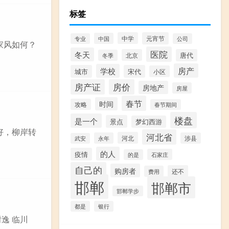
标签
中学
元宵节
中国
专业
公司
 家风如何？
医院
冬天
北京
唐代
冬季
房产
学校
城市
宋代
小区
房产证
房价
房地产
房屋
春节
时间
攻略
春节期间
楼盘
是一个
景点
梦幻西游
川好，柳岸转
河北省
河北
永年
涉县
武安
的人
疫情
石家庄
的是
自己的
购房者
还不
费用
邯郸
邯郸市
邯郸学步
都是
银行
逸 临川