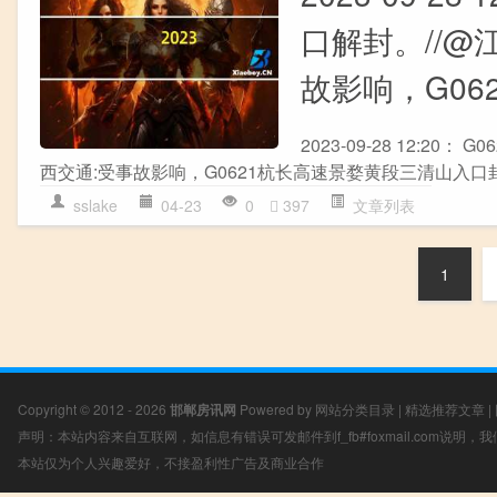
口解封。//@
故影响，G0
2023-09-28 12:
西交通:受事故影响，G0621杭长高速景婺黄段三清山入口
sslake
04-23
0
397
文章列表
1
Copyright © 2012 - 2026
邯郸房讯网
Powered by
网站分类目录
|
精选推荐文章
|
声明：本站内容来自互联网，如信息有错误可发邮件到f_fb#foxmail.com说明
本站仅为个人兴趣爱好，不接盈利性广告及商业合作