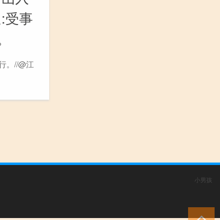
:受事
。
行。//@江
小男孩