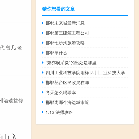
猜你想看的文章
邯郸未来城最新消息
邯郸第三建筑工程公司
邯郸七步沟旅游攻略
代 曾几 老
邯郸单什么
“兼亦误采掇”的出处是哪里
四川工业科技学院咱样 四川工业科技大学
邯郸丛台区民政局在哪
冬天怎么喝瑞幸
峡州酒遗益修
邯郸离哪个海边城市近
1.12 法师攻略
三清山入