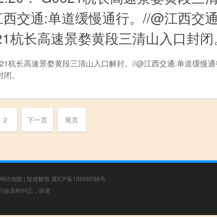
江西交通:单道缓慢通行。//@江西交通
621杭长高速景婺黄段三清山入口封闭
20： G0621杭长高速景婺黄段三清山入口解封。//@江西交通:单道缓慢通
封闭。
2
下一页
尾页
网站地图
|
疑难解答
冀ICP备10666598号
，我们会及时纠正，谢谢