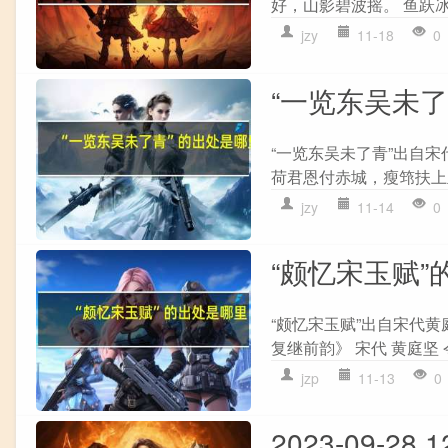
好，山影碧波摇。 鱼跃冰
jzy
11-18
0
“一览东吴未
“一览东吴未了青”出自宋
荷君恩付赤城，瘦筇扶上玉
jzy
11-14
0
“颇忆宋玉赋”
“颇忆宋玉赋”出自宋代黄
复继前韵》 宋代 黄庭坚 
jzp
11-13
0
2023-09-2