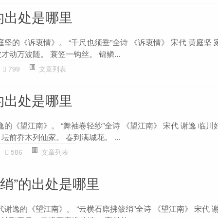
的出处是哪里
庭坚的《诉衷情》。 “千尺也须垂”全诗 《诉衷情》 宋代 黄庭坚
才动万波随。 蓑笠一钩丝。 锦鳞...
799
文章列表
的出处是哪里
逸的《望江南》。 “舞袖卷轻纱”全诗 《望江南》 宋代 谢逸 临
坛前乔木列仙家。 春到满城花。 ...
586
文章列表
鲛绡”的出处是哪里
代谢逸的《望江南》。 “云横石廪拂鲛绡”全诗 《望江南》 宋代 谢