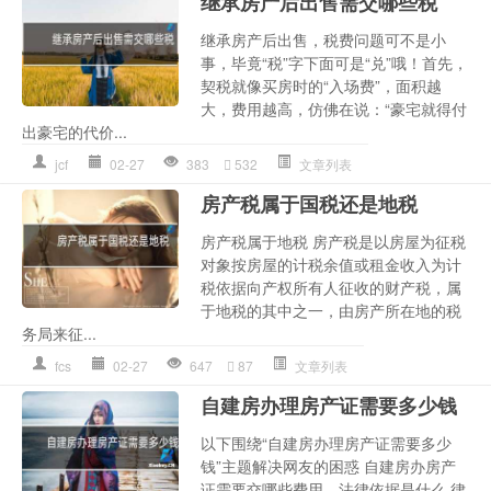
继承房产后出售需交哪些税
继承房产后出售，税费问题可不是小
事，毕竟“税”字下面可是“兑”哦！首先，
契税就像买房时的“入场费”，面积越
大，费用越高，仿佛在说：“豪宅就得付
出豪宅的代价...
jcf
02-27
383
532
文章列表
房产税属于国税还是地税
房产税属于地税 房产税是以房屋为征税
对象按房屋的计税余值或租金收入为计
税依据向产权所有人征收的财产税，属
于地税的其中之一，由房产所在地的税
务局来征...
fcs
02-27
647
87
文章列表
自建房办理房产证需要多少钱
以下围绕“自建房办理房产证需要多少
钱”主题解决网友的困惑 自建房办房产
证需要交哪些费用，法律依据是什么 律