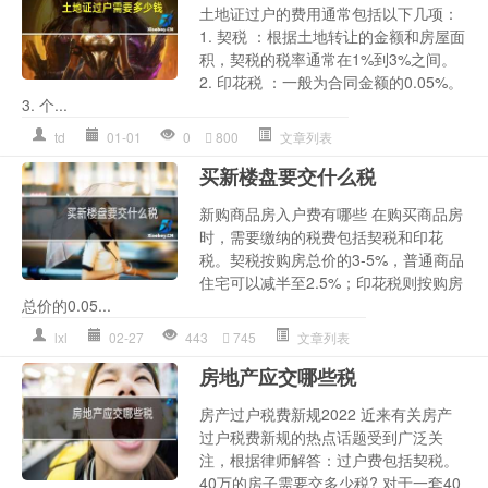
土地证过户的费用通常包括以下几项：
1. 契税 ：根据土地转让的金额和房屋面
积，契税的税率通常在1%到3%之间。
2. 印花税 ：一般为合同金额的0.05%。
3. 个...
td
01-01
0
800
文章列表
买新楼盘要交什么税
新购商品房入户费有哪些 在购买商品房
时，需要缴纳的税费包括契税和印花
税。契税按购房总价的3-5%，普通商品
住宅可以减半至2.5%；印花税则按购房
总价的0.05...
lxl
02-27
443
745
文章列表
房地产应交哪些税
房产过户税费新规2022 近来有关房产
过户税费新规的热点话题受到广泛关
注，根据律师解答：过户费包括契税。
40万的房子需要交多少税? 对于一套40