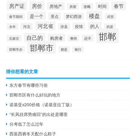
房产证
房价
春节
房地产
时间
房屋
攻略
楼盘
是一个
景点
梦幻西游
春节期间
武安
河北省
的人
疫情
河北
永年
涉县
的是
邯郸
自己的
购房者
还不
石家庄
费用
邯郸市
邯郸学步
都是
银行
猜你想看的文章
东方春节有哪些习俗
邯郸市区有什么好玩的地方
诺基亚x200价格（诺基亚拉丁版）
“长风挂席势难回”的出处是哪里
分考低了怎么过年
西装西裤冬天配什么鞋子