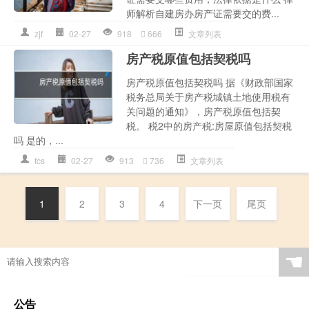
师解析自建房办房产证需要交的费...
zjf
02-27
918
666
文章列表
房产税原值包括契税吗
房产税原值包括契税吗 据《财政部国家
税务总局关于房产税城镇土地使用税有
关问题的通知》，房产税原值包括契
税。 税2中的房产税:房屋原值包括契税
吗 是的，...
fcs
02-27
913
736
文章列表
1
2
3
4
下一页
尾页
☚
公告