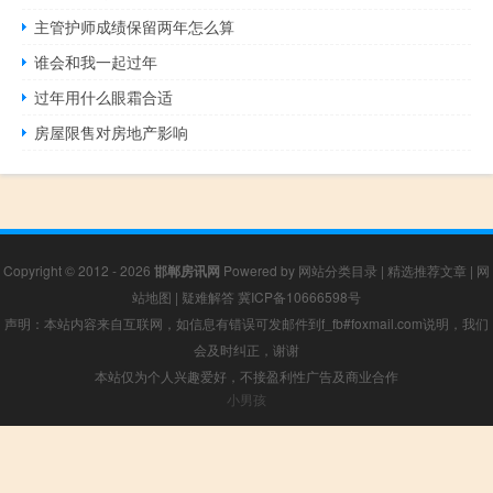
主管护师成绩保留两年怎么算
谁会和我一起过年
过年用什么眼霜合适
房屋限售对房地产影响
Copyright © 2012 - 2026
邯郸房讯网
Powered by
网站分类目录
|
精选推荐文章
|
网
站地图
|
疑难解答
冀ICP备10666598号
声明：本站内容来自互联网，如信息有错误可发邮件到f_fb#foxmail.com说明，我们
会及时纠正，谢谢
本站仅为个人兴趣爱好，不接盈利性广告及商业合作
小男孩