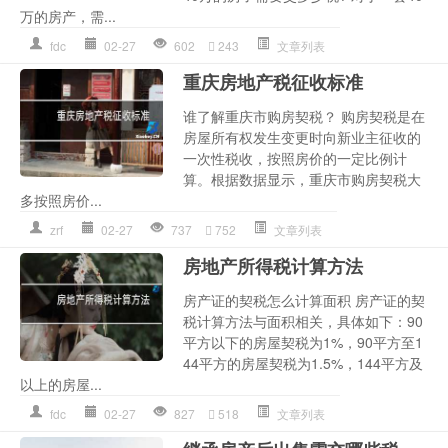
万的房产，需...
fdc
02-27
602
243
文章列表
重庆房地产税征收标准
谁了解重庆市购房契税？ 购房契税是在
房屋所有权发生变更时向新业主征收的
一次性税收，按照房价的一定比例计
算。根据数据显示，重庆市购房契税大
多按照房价...
zrf
02-27
737
752
文章列表
房地产所得税计算方法
房产证的契税怎么计算面积 房产证的契
税计算方法与面积相关，具体如下：90
平方以下的房屋契税为1%，90平方至1
44平方的房屋契税为1.5%，144平方及
以上的房屋...
fdc
02-27
827
518
文章列表