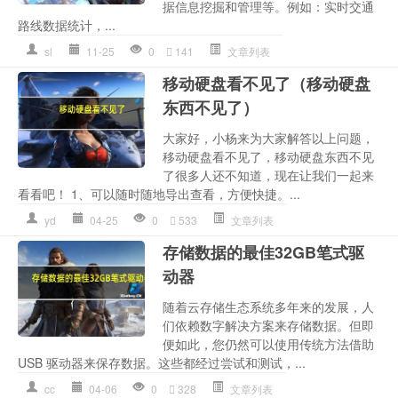
据信息挖掘和管理等。例如：实时交通
路线数据统计，...
sl
11-25
0
141
文章列表
移动硬盘看不见了（移动硬盘
东西不见了）
大家好，小杨来为大家解答以上问题，
移动硬盘看不见了，移动硬盘东西不见
了很多人还不知道，现在让我们一起来
看看吧！ 1、可以随时随地导出查看，方便快捷。...
yd
04-25
0
533
文章列表
存储数据的最佳32GB笔式驱
动器
随着云存储生态系统多年来的发展，人
们依赖数字解决方案来存储数据。但即
便如此，您仍然可以使用传统方法借助
USB 驱动器来保存数据。这些都经过尝试和测试，...
cc
04-06
0
328
文章列表