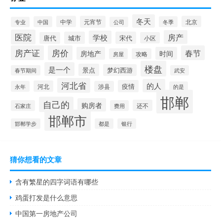
冬天
中学
元宵节
北京
中国
冬季
专业
公司
医院
房产
学校
城市
宋代
唐代
小区
房产证
房价
春节
房地产
时间
房屋
攻略
楼盘
是一个
景点
梦幻西游
春节期间
武安
河北省
的人
疫情
河北
永年
涉县
的是
邯郸
自己的
购房者
还不
石家庄
费用
邯郸市
邯郸学步
都是
银行
猜你想看的文章
含有繁星的四字词语有哪些
鸡蛋打发是什么意思
中国第一房地产公司