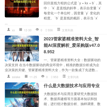
回归直线方程的公式是 `y = kx + b`，其
中： `k` 是直线的斜率，表示自变量 `x`
每变化一个单位时，因变量 `y` 变化的
程度。 `b` 是直线的截距，表示当 `x`
...
xx
12-30
0
556
文章列表
2023管家婆精准资料大全_智
能AI深度解析_爱采购版v47.0
8.952
一、管家婆精准资料大全：数据驱动的
决策支持 在当今数据驱动的商业环境中，精准的数据分析成为企
业决策的关键。管家婆精准资料大全，作为一款集成了先进数...
sslake
11-25
0
953
文章列表
什么是大数据技术与应用专业
大数据技术与应用主要研究大数据技
术、数据库建模等方面基本知识和技
能，进行统计数据分析、抽样调查、数