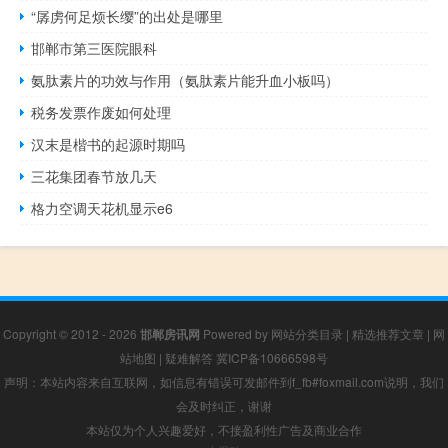
“孱虏何足烦长缨”的出处是哪里
邯郸市第三医院眼科
氨肽素片的功效与作用（氨肽素片能升血小板吗）
税务发票作废如何处理
汉末是楷书的起源时期吗
三花集团春节放几天
格力空调天花机显示e6
Copyright © 2012 - 2026
邯郸房讯网
Powered by
网站分类目录
|
精选推荐文章
|
网
站地图
|
疑难解答
冀ICP备10666598号
声明：本站内容来自互联网，如信息有错误可发邮件到f_fb#foxmail.com说明，我们
会及时纠正，谢谢
本站仅为个人兴趣爱好，不接盈利性广告及商业合作