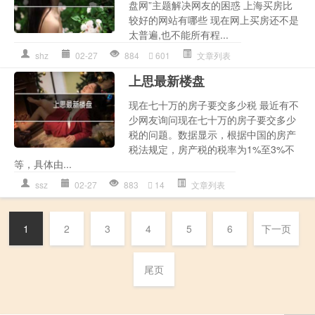
盘网”主题解决网友的困惑 上海买房比
较好的网站有哪些 现在网上买房还不是
太普遍,也不能所有程...
shz
02-27
884
601
文章列表
上思最新楼盘
现在七十万的房子要交多少税 最近有不
少网友询问现在七十万的房子要交多少
税的问题。数据显示，根据中国的房产
税法规定，房产税的税率为1%至3%不
等，具体由...
ssz
02-27
883
14
文章列表
1
2
3
4
5
6
下一页
尾页