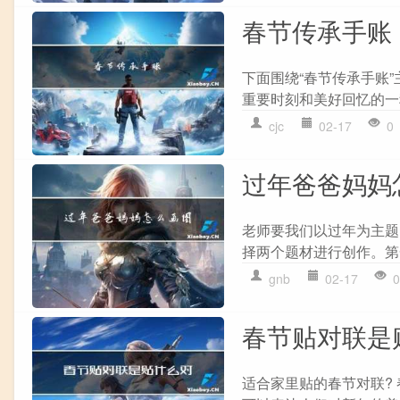
春节传承手账
下面围绕“春节传承手账
重要时刻和美好回忆的一
cjc
02-17
0
过年爸爸妈妈
老师要我们以过年为主题
择两个题材进行创作。第
gnb
02-17
0
春节贴对联是
适合家里贴的春节对联?