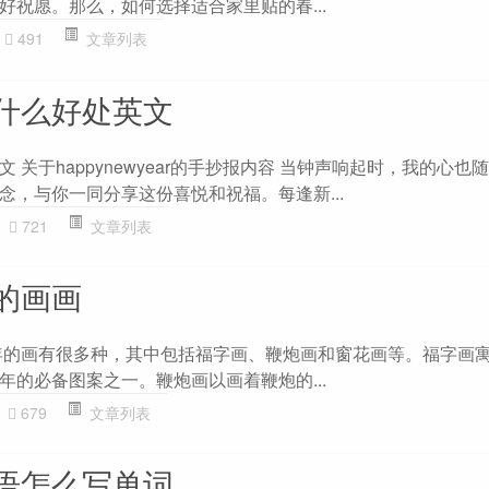
好祝愿。那么，如何选择适合家里贴的春...
491
文章列表
什么好处英文
 关于happynewyear的手抄报内容 当钟声响起时，我的心也
念，与你一同分享这份喜悦和祝福。每逢新...
721
文章列表
的画画
年的画有很多种，其中包括福字画、鞭炮画和窗花画等。福字画
年的必备图案之一。鞭炮画以画着鞭炮的...
679
文章列表
语怎么写单词