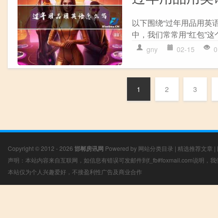
以下围绕“过年用品用英语怎么
中，我们常常用“红包”这
gny
02-15
0
1
2
3
Copyright © 2012 - 2026
邯郸房讯网
Powered by
网站分类目录
|
精选推荐文章
|
声明：本站内容来自互联网，如信息有错误可发邮件到f_fb#foxmail.com说明
本站仅为个人兴趣爱好，不接盈利性广告及商业合作