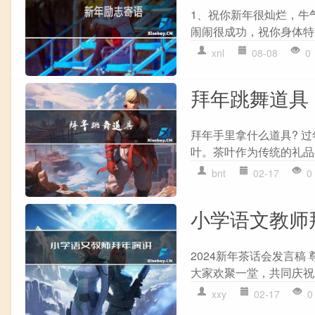
1、祝你新年很灿烂，牛
闹闹很成功，祝你身体特别
xnl
08-08
0
拜年跳舞道具
拜年手里拿什么道具? 
叶。茶叶作为传统的礼品
bnt
02-17
0
小学语文教师
2024新年茶话会发言
大家欢聚一堂，共同庆祝2
xxy
02-17
0