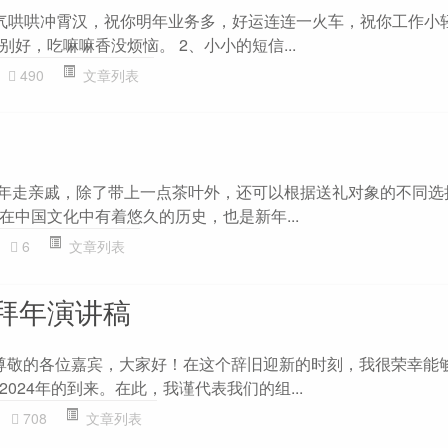
气哄哄冲霄汉，祝你明年业务多，好运连连一火车，祝你工作小
好，吃嘛嘛香没烦恼。 2、小小的短信...
490
文章列表
过年走亲戚，除了带上一点茶叶外，还可以根据送礼对象的不同选
在中国文化中有着悠久的历史，也是新年...
6
文章列表
拜年演讲稿
稿 尊敬的各位嘉宾，大家好！在这个辞旧迎新的时刻，我很荣幸能
024年的到来。在此，我谨代表我们的组...
708
文章列表