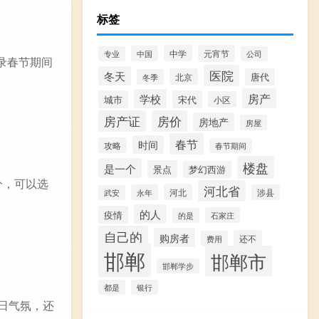
标签
中学
元宵节
中国
专业
公司
录春节期间
医院
冬天
北京
唐代
冬季
房产
学校
城市
宋代
小区
房产证
房价
房地产
房屋
春节
时间
攻略
春节期间
楼盘
是一个
景点
梦幻西游
分，可以选
河北省
河北
永年
涉县
武安
的人
疫情
石家庄
的是
自己的
购房者
还不
费用
邯郸
邯郸市
邯郸学步
都是
银行
日气氛，还