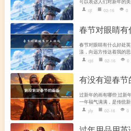
可以表达人们对新年的美
cjt
02-16
0
春节对眼睛有
春节对眼睛有什么好处英文
漾，向远方传达着我的思
cjd
02-16
0
有没有迎春节
过新年的画有哪些 过新
一年福气满满，是传统新
yly
02-16
0
过年用品用英