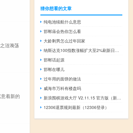
猜你想看的文章
纯电池续航什么意思
邯郸庙会热你怎么看
大龄剩男怎么过年回家
随之涟漪荡
纳斯达克100指数涨幅扩大至2%刷新日高道指涨360点或1.09%标普500指数涨1.41%纳指涨1.78%
邯郸话起源
邯郸在哪儿
过年用的面饼的做法
威海市万科有楼盘吗
寓意着新的
新浪围棋游戏大厅 V2.11.15 官方版（新浪围棋游戏大厅 V2.11.15 官方版功能简介）
12306退票规则最新（12306登录）