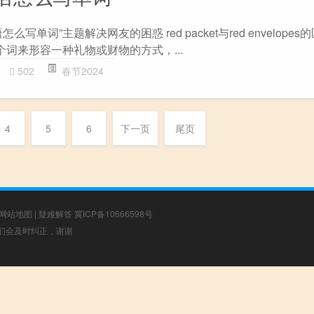
写单词”主题解决网友的困惑 red packet与red envelopes
个词来形容一种礼物或财物的方式，...
502
春节2024
4
5
6
下一页
尾页
网站地图
|
疑难解答
冀ICP备10666598号
，我们会及时纠正，谢谢